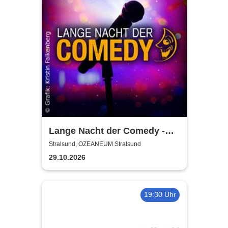
Lange Nacht der Comedy -
Die Stadt lacht
Stralsund, OZEANEUM Stralsund
29.10.2026
19:30 Uhr