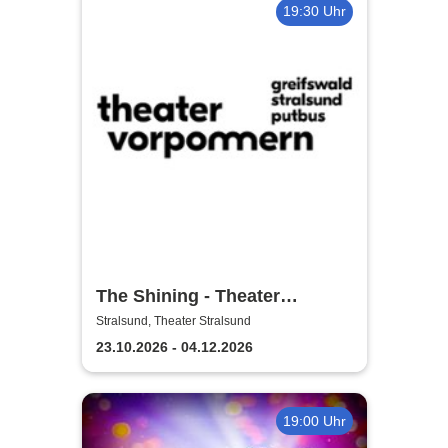
19:30 Uhr
The Shining - Theater
Vorpommern
Stralsund, Theater Stralsund
23.10.2026 - 04.12.2026
19:00 Uhr