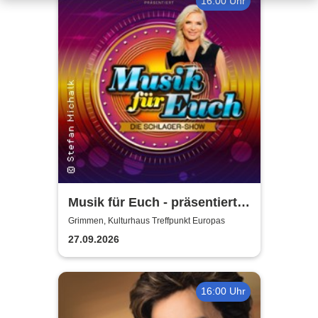
16:00 Uhr
Musik für Euch - präsentiert
von Uta Bresan
Grimmen, Kulturhaus Treffpunkt Europas
27.09.2026
16:00 Uhr