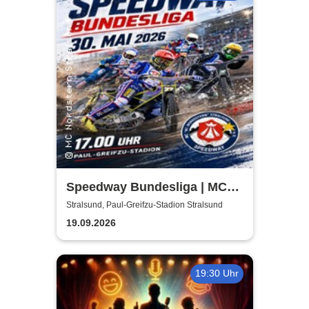
Speedway Bundesliga | MC
Nordstern Stralsund
Stralsund, Paul-Greifzu-Stadion Stralsund
19.09.2026
19:30 Uhr