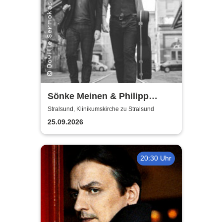
Sönke Meinen & Philipp
Wiechert | Konzert in
Stralsund, Klinikumskirche zu Stralsund
Klinikumskirche Strasund
25.09.2026
20:30 Uhr