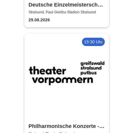
Deutsche Einzelmeisterschaft
Finale | MC Nordstern
Stralsund, Paul-Greifzu-Stadion Stralsund
Stralsund
29.08.2026
19:30 Uhr
Philharmonische Konzerte -