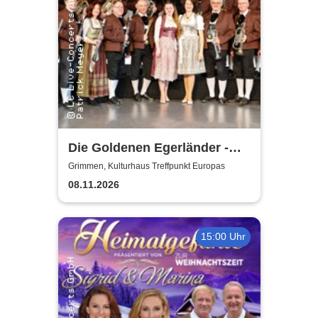
Die Goldenen Egerländer -
Melodien aus dem Egerland
Grimmen, Kulturhaus Treffpunkt Europas
08.11.2026
15:00 Uhr