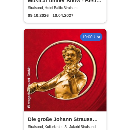
Musical Dinner Show - Best
of Musicals
Stralsund, Hotel Baltic Stralsund
09.10.2026 - 10.04.2027
19:00 Uhr
Die große Johann Strauss
Revue
Stralsund, Kulturkirche St. Jakobi Stralsund