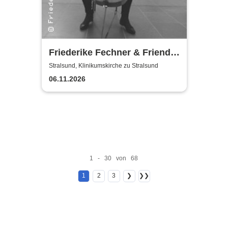
Friederike Fechner & Friends
- Konzert im dunklen Monat
Stralsund, Klinikumskirche zu Stralsund
06.11.2026
1 - 30 von 68
1
2
3
❯
❯❯