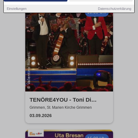
Einstellungen
Datenschutzerklärung
19:30 Uhr
TENÖRE4YOU - Toni Di
Napoli & Pietro Pato
Grimmen, St. Marien Kirche Grimmen
03.09.2026