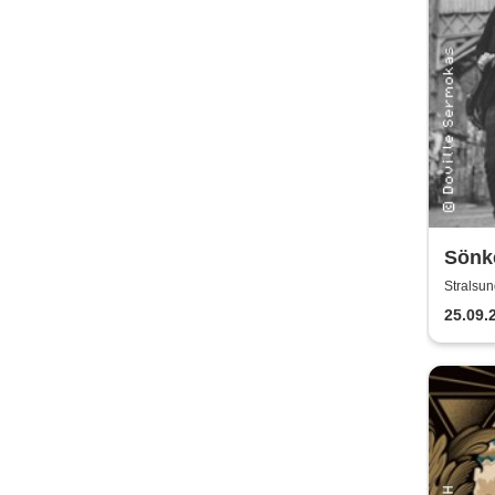
Sönk
Wiech
Stralsun
Klini
25.09.