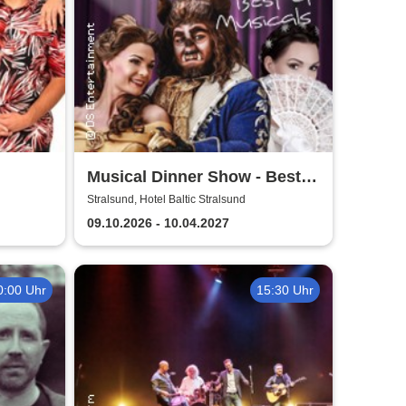
Musical Dinner Show - Best
of Musicals
Stralsund, Hotel Baltic Stralsund
09.10.2026 - 10.04.2027
0:00 Uhr
15:30 Uhr