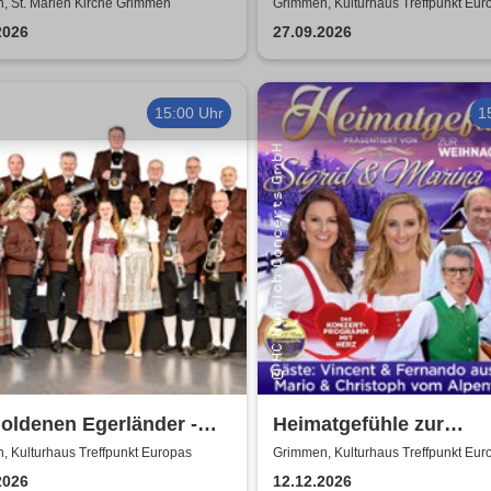
i & Pietro Pato
von Uta Bresan
, St. Marien Kirche Grimmen
Grimmen, Kulturhaus Treffpunkt Eur
2026
27.09.2026
15:00 Uhr
1
oldenen Egerländer -
Heimatgefühle zur
dien aus dem Egerland
Weihnachtszeit 2026 - 
, Kulturhaus Treffpunkt Europas
Grimmen, Kulturhaus Treffpunkt Eur
Konzertprogramm mit 
2026
12.12.2026