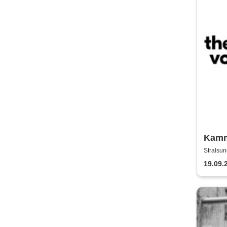
Kamm
Vorp
Stralsun
19.09.