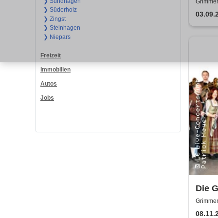
Napol
❯ Sundhagen
Grimmen
❯ Süderholz
03.09.
❯ Zingst
❯ Steinhagen
❯ Niepars
Freizeit
Immobilien
Autos
Jobs
Die G
Melo
Grimmen
08.11.