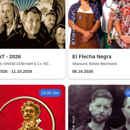
T - 2026
El Flecha Negra
nd, HANSE DOM mdH & Co. KG
Stralsund, Bühne Blechwerk
d
2026 - 11.10.2026
06.10.2026
19:00 Uhr
2