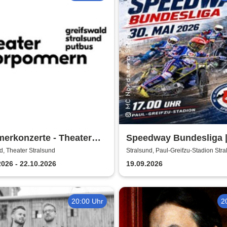
erkonzerte - Theater
Speedway Bundesliga 
ommern
Nordstern Stralsund
d, Theater Stralsund
Stralsund, Paul-Greifzu-Stadion Str
2026 - 22.10.2026
19.09.2026
20:00 Uhr
2