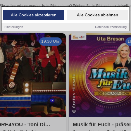
Sie wollen wissen was los ist in Richtenberg? Erleben Sie in Richtenberg vielseit
Theateraufführungen oder aufregende Veranstaltungen in Richtenberg –
Alle Cookies akzeptieren
Alle Cookies ablehnen
Einstellungen
Datenschutzerklärung
19:30 Uhr
1
RE4YOU - Toni Di
Musik für Euch - präsen