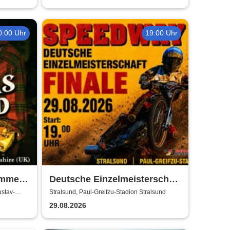
0:00 Uhr
19:00 Uhr
ummer
Deutsche Einzelmeisterschaft
Finale | MC Nordstern
ustav-
Stralsund, Paul-Greifzu-Stadion Stralsund
Stralsund
29.08.2026