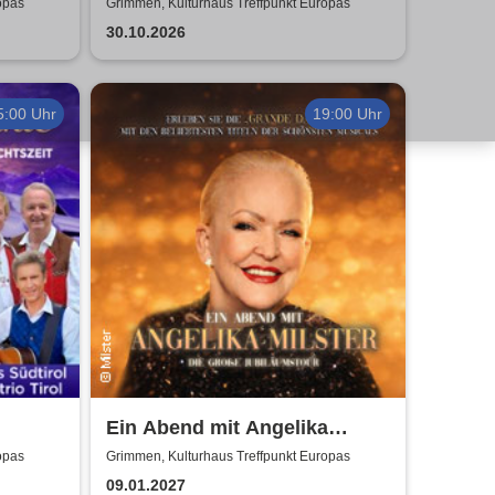
Sommerland Tour
opas
Grimmen, Kulturhaus Treffpunkt Europas
30.10.2026
5:00 Uhr
19:00 Uhr
Ein Abend mit Angelika
Das
Milster - Jubiläumstournee
opas
Grimmen, Kulturhaus Treffpunkt Europas
Herz
2027
09.01.2027