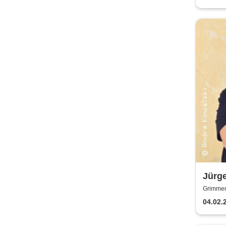
Jürge
Sexte
Grimmen
Lesu
04.02.