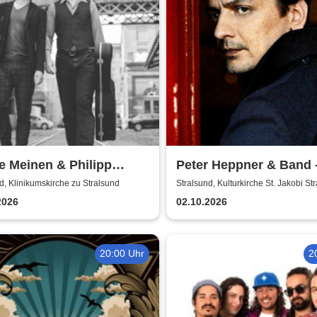
e Meinen & Philipp
Peter Heppner & Band 
ert | Konzert in
Akustik Tour 2026
d, Klinikumskirche zu Stralsund
Stralsund, Kulturkirche St. Jakobi St
kumskirche Strasund
2026
02.10.2026
20:00 Uhr
2