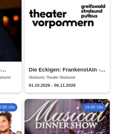
-
Die Eckigen: FrankenstAIn -
Theater Vorpommern
ralsund
Stralsund, Theater Stralsund
01.10.2026 - 06.11.2026
0:00 Uhr
19:00 Uhr