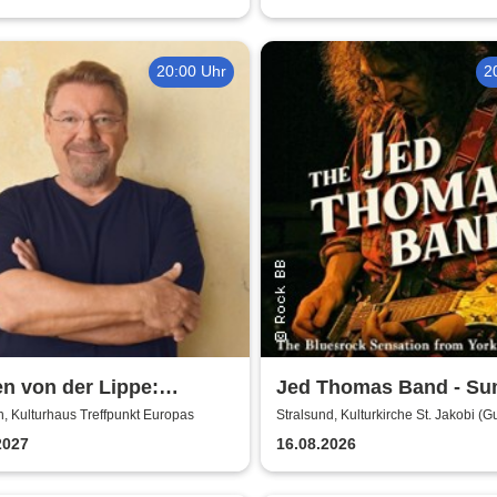
20:00 Uhr
2
n von der Lippe:
Jed Thomas Band - S
xtsextett - Comedy-
Tour 2026
, Kulturhaus Treffpunkt Europas
Stralsund, Kulturkirche St. Jakobi (G
Adolf-Saal)
ng
2027
16.08.2026