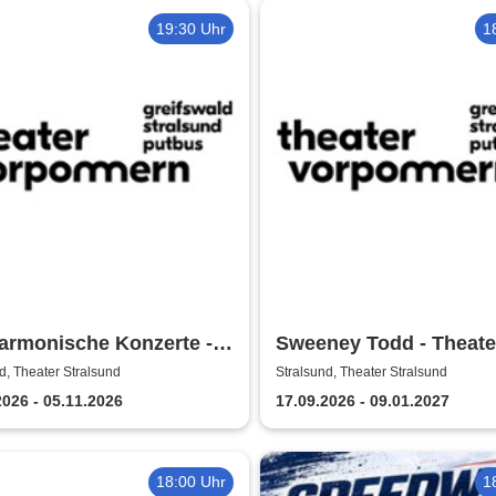
19:30 Uhr
1
armonische Konzerte -
Sweeney Todd - Theate
ter Vorpommern
Vorpommern
d, Theater Stralsund
Stralsund, Theater Stralsund
2026 - 05.11.2026
17.09.2026 - 09.01.2027
18:00 Uhr
1