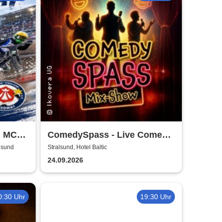
| MC
ComedySpass - Live Comedy
Mix-Show
alsund
Stralsund, Hotel Baltic
24.09.2026
0:30 Uhr
19:30 Uhr