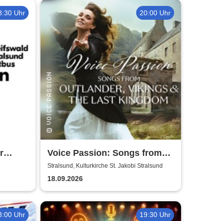
8:30 Uhr
20:00 Uhr
r
Voice Passion: Songs from
Outlander, Vikings & The Last
Stralsund, Kulturkirche St. Jakobi Stralsund
Kingdom
18.09.2026
8:00 Uhr
19:30 Uhr