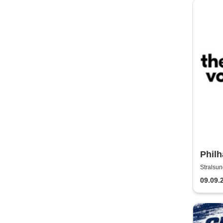
Philh
Thea
Stralsun
09.09.