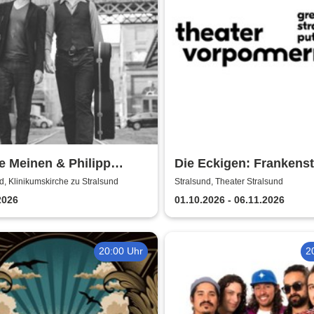
e Meinen & Philipp
Die Eckigen: Frankenst
ert | Konzert in
Theater Vorpommern
d, Klinikumskirche zu Stralsund
Stralsund, Theater Stralsund
kumskirche Strasund
2026
01.10.2026 - 06.11.2026
20:00 Uhr
2