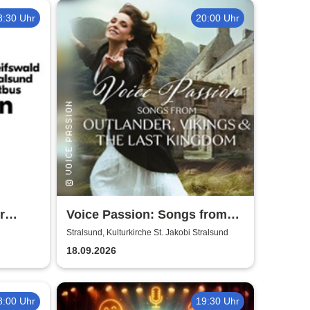
8:30 Uhr
20:00 Uhr
r
Voice Passion: Songs from
Outlander, Vikings & The Last
Stralsund, Kulturkirche St. Jakobi Stralsund
Kingdom
18.09.2026
8:00 Uhr
19:30 Uhr