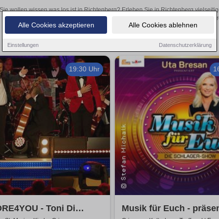
Sie wollen wissen was los ist in Richtenberg? Erleben Sie in Richtenberg vielseit
Theateraufführungen oder aufregende Veranstaltungen in Richtenberg –
Alle Cookies akzeptieren
Alle Cookies ablehnen
Einstellungen
Datenschutzerklärung
19:30 Uhr
1
RE4YOU - Toni Di
Musik für Euch - präsen