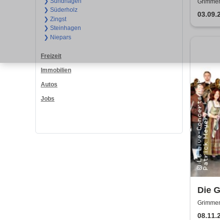
Napol
❯ Sundhagen
Grimmen
❯ Süderholz
03.09.
❯ Zingst
❯ Steinhagen
❯ Niepars
Freizeit
Immobilien
Autos
Jobs
Die G
Melo
Grimmen
08.11.