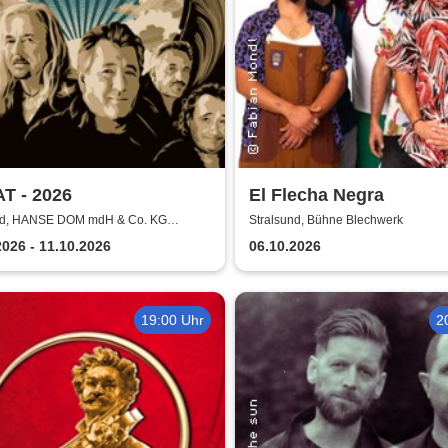
T - 2026
El Flecha Negra
nd, HANSE DOM mdH & Co. KG
Stralsund, Bühne Blechwerk
d
2026 - 11.10.2026
06.10.2026
19:00 Uhr
2