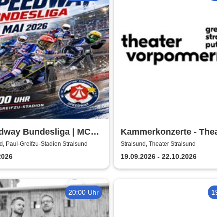
dway Bundesliga | MC
Kammerkonzerte - Thea
tern Stralsund
Vorpommern
d, Paul-Greifzu-Stadion Stralsund
Stralsund, Theater Stralsund
2026
19.09.2026 - 22.10.2026
20:00 Uhr
1