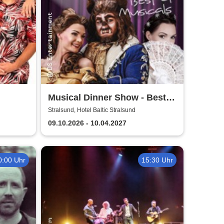
Musical Dinner Show - Best
of Musicals
Stralsund, Hotel Baltic Stralsund
09.10.2026 - 10.04.2027
0:00 Uhr
15:30 Uhr