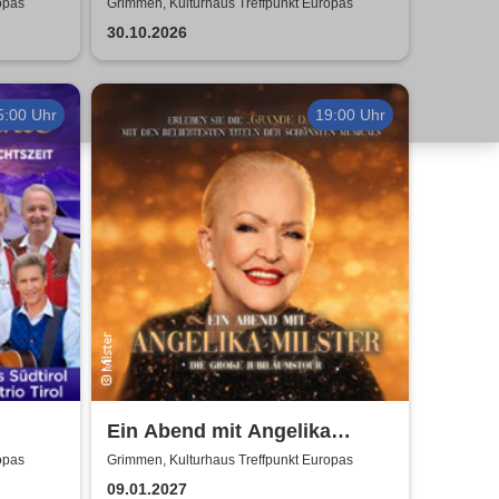
Sommerland Tour
opas
Grimmen, Kulturhaus Treffpunkt Europas
30.10.2026
5:00 Uhr
19:00 Uhr
Ein Abend mit Angelika
Das
Milster - Jubiläumstournee
opas
Grimmen, Kulturhaus Treffpunkt Europas
Herz
2027
09.01.2027