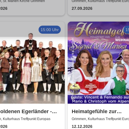
i & Pietro Pato
von Uta Bresan
, St. Marien Kirche Grimmen
Grimmen, Kulturhaus Treffpunkt Eur
2026
27.09.2026
15:00 Uhr
1
oldenen Egerländer -
Heimatgefühle zur
dien aus dem Egerland
Weihnachtszeit 2026 - 
, Kulturhaus Treffpunkt Europas
Grimmen, Kulturhaus Treffpunkt Eur
Konzertprogramm mit 
2026
12.12.2026