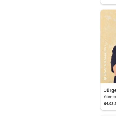
Jürge
Sexte
Grimmen
Lesu
04.02.