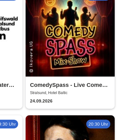
ter
ComedySpass - Live Comedy
Mix-Show
Stralsund, Hotel Baltic
24.09.2026
9:30 Uhr
20:30 Uhr