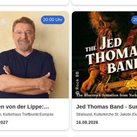
20:00 Uhr
2
n von der Lippe:
Jed Thomas Band - S
xtsextett - Comedy-
Tour 2026
, Kulturhaus Treffpunkt Europas
Stralsund, Kulturkirche St. Jakobi (G
Adolf-Saal)
ng
2027
16.08.2026