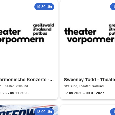
19:30 Uhr
1
armonische Konzerte -
Sweeney Todd - Theate
ter Vorpommern
Vorpommern
d, Theater Stralsund
Stralsund, Theater Stralsund
2026 - 05.11.2026
17.09.2026 - 09.01.2027
18:00 Uhr
1