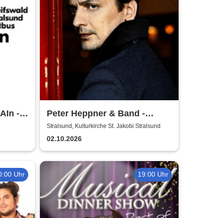
AIn -
Peter Heppner & Band -
Akustik Tour 2026
Stralsund, Kulturkirche St. Jakobi Stralsund
02.10.2026
0:00 Uhr
19:00 Uhr