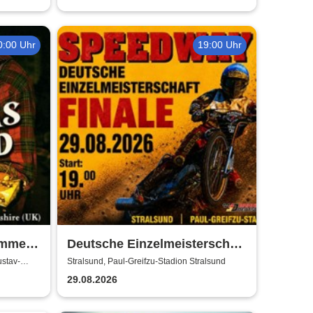
0:00 Uhr
19:00 Uhr
ummer
Deutsche Einzelmeisterschaft
Finale | MC Nordstern
ustav-
Stralsund, Paul-Greifzu-Stadion Stralsund
Stralsund
29.08.2026