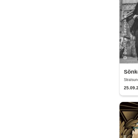
Sönk
Wiech
Stralsun
Klini
25.09.