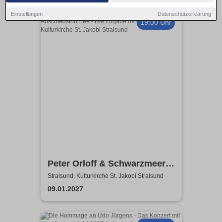
Einstellungen
Datenschutzerklärung
19:00 Uhr
Peter Orloff & Schwarzmeer
Kosaken Chor - Die
Stralsund, Kulturkirche St. Jakobi Stralsund
Abschiedstournee - Die
09.01.2027
Zugabe