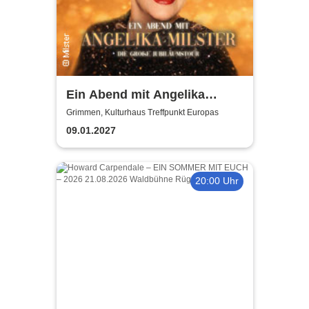
Ein Abend mit Angelika
Milster - Jubiläumstournee
Grimmen, Kulturhaus Treffpunkt Europas
2027
09.01.2027
20:00 Uhr