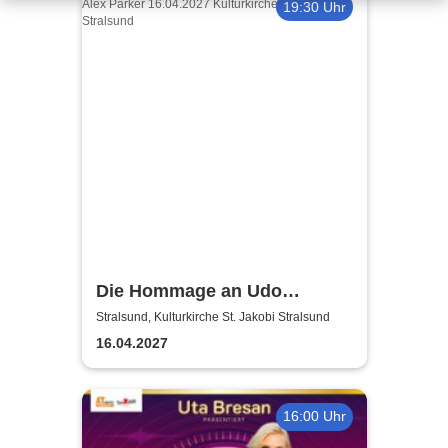
19:30 Uhr
Die Hommage an Udo
Jürgens - Das Konzert mit
Stralsund, Kulturkirche St. Jakobi Stralsund
Alex Parker
16.04.2027
16:00 Uhr