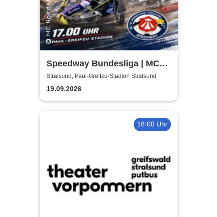
Speedway Bundesliga | MC
Nordstern Stralsund
Stralsund, Paul-Greifzu-Stadion Stralsund
19.09.2026
18:00 Uhr