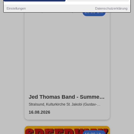
Einstellungen
Datenschutzerklärung
20:00 Uhr
Jed Thomas Band - Summer
Tour 2026
Stralsund, Kulturkirche St. Jakobi (Gustav-
Adolf-Saal)
16.08.2026