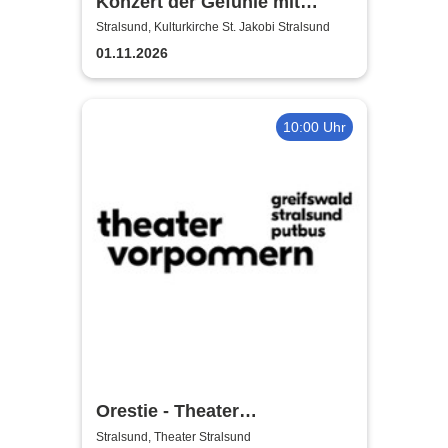
Konzert der Gefühle mit
Ronny Weiland
Stralsund, Kulturkirche St. Jakobi Stralsund
01.11.2026
10:00 Uhr
Orestie - Theater
Vorpommern
Stralsund, Theater Stralsund