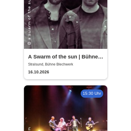
A Swarm of the sun | Bühne
Blechwerk
Stralsund, Bühne Blechwerk
16.10.2026
15:30 Uhr