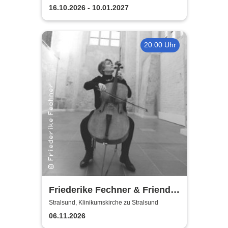
16.10.2026 - 10.01.2027
20:00 Uhr
Friederike Fechner & Friends
- Konzert im dunklen Monat
Stralsund, Klinikumskirche zu Stralsund
06.11.2026