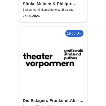
Sönke Meinen & Philipp
Wiechert | Konzert in
Stralsund, Klinikumskirche zu Stralsund
Klinikumskirche Strasund
25.09.2026
19:30 Uhr
Die Eckigen: FrankenstAIn -