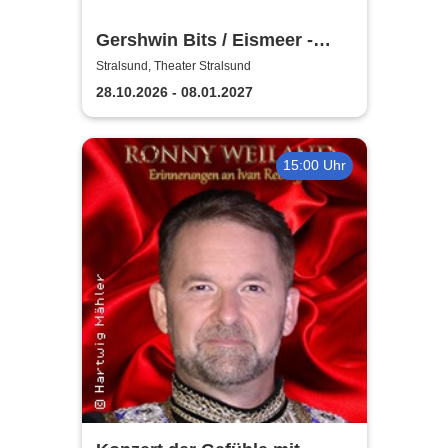
Gershwin Bits / Eismeer -
Theater Vorpommern
Stralsund, Theater Stralsund
28.10.2026 - 08.01.2027
15:00 Uhr