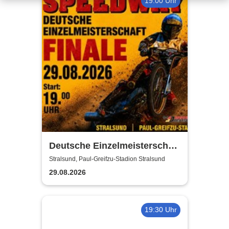
19:00 Uhr
Deutsche Einzelmeisterschaft
Finale | MC Nordstern
Stralsund, Paul-Greifzu-Stadion Stralsund
Stralsund
29.08.2026
19:30 Uhr