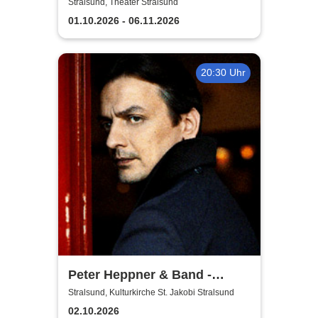
Theater Vorpommern
Stralsund, Theater Stralsund
01.10.2026 - 06.11.2026
20:30 Uhr
Peter Heppner & Band -
Akustik Tour 2026
Stralsund, Kulturkirche St. Jakobi Stralsund
02.10.2026