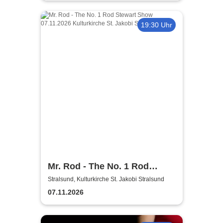
19:30 Uhr
Mr. Rod - The No. 1 Rod
Stewart Show
Stralsund, Kulturkirche St. Jakobi Stralsund
07.11.2026