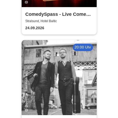
ComedySpass - Live Comedy
Mix-Show
Stralsund, Hotel Baltic
24.09.2026
20:00 Uhr