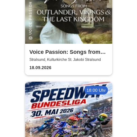
Voice Passion: Songs from
Outlander, Vikings & The Last
Stralsund, Kulturkirche St. Jakobi Stralsund
Kingdom
18.09.2026
18:00 Uhr