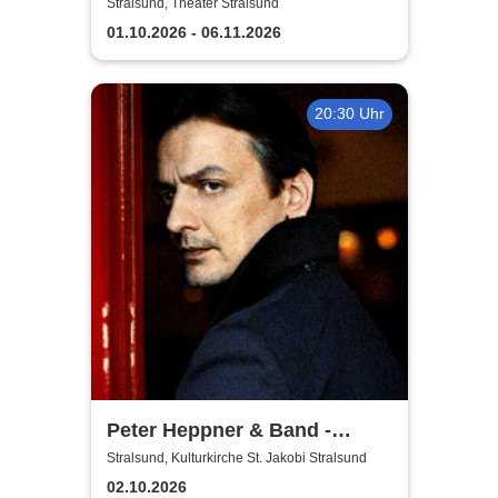
Theater Vorpommern
Stralsund, Theater Stralsund
01.10.2026 - 06.11.2026
20:30 Uhr
Peter Heppner & Band -
Akustik Tour 2026
Stralsund, Kulturkirche St. Jakobi Stralsund
02.10.2026