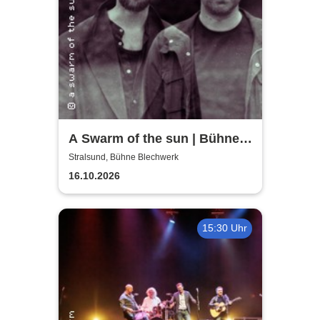
A Swarm of the sun | Bühne
Blechwerk
Stralsund, Bühne Blechwerk
16.10.2026
15:30 Uhr