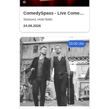
ComedySpass - Live Comedy
Mix-Show
Stralsund, Hotel Baltic
24.09.2026
20:00 Uhr