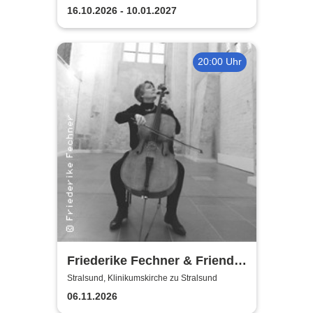
16.10.2026 - 10.01.2027
20:00 Uhr
Friederike Fechner & Friends
- Konzert im dunklen Monat
Stralsund, Klinikumskirche zu Stralsund
06.11.2026