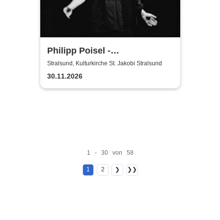
Philipp Poisel -
Adventskonzerte 2026 - Solo
Stralsund, Kulturkirche St. Jakobi Stralsund
30.11.2026
1 - 30 von 58
1
2
❯
❯❯