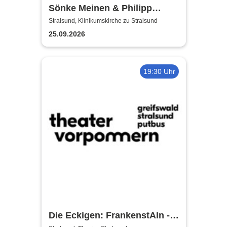
Sönke Meinen & Philipp
Wiechert | Konzert in
Stralsund, Klinikumskirche zu Stralsund
Klinikumskirche Strasund
25.09.2026
19:30 Uhr
Die Eckigen: FrankenstAIn -