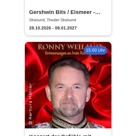
Gershwin Bits / Eismeer -
Theater Vorpommern
Stralsund, Theater Stralsund
28.10.2026 - 08.01.2027
15:00 Uhr