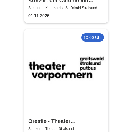
Konzert der Gefühle mit
Ronny Weiland
Stralsund, Kulturkirche St. Jakobi Stralsund
01.11.2026
10:00 Uhr
Orestie - Theater
Vorpommern
Stralsund, Theater Stralsund