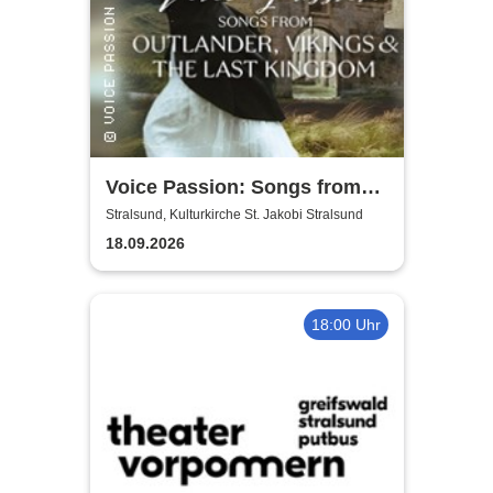
Voice Passion: Songs from
Outlander, Vikings & The Last
Stralsund, Kulturkirche St. Jakobi Stralsund
Kingdom
18.09.2026
18:00 Uhr