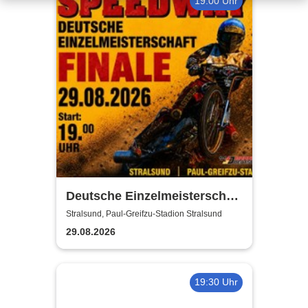
19:00 Uhr
Deutsche Einzelmeisterschaft
Finale | MC Nordstern
Stralsund, Paul-Greifzu-Stadion Stralsund
Stralsund
29.08.2026
19:30 Uhr