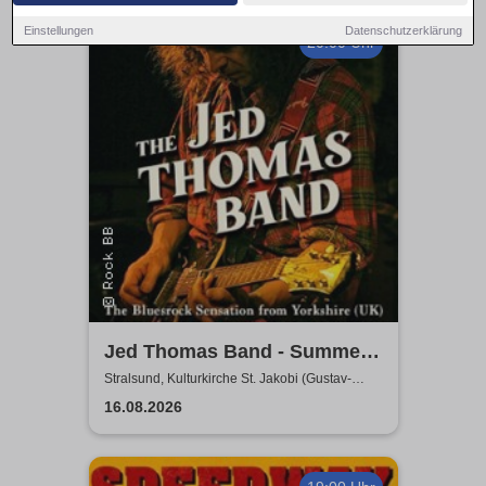
Einstellungen
Datenschutzerklärung
20:00 Uhr
Jed Thomas Band - Summer
Tour 2026
Stralsund, Kulturkirche St. Jakobi (Gustav-
Adolf-Saal)
16.08.2026