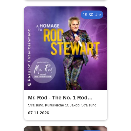
19:30 Uhr
Mr. Rod - The No. 1 Rod
Stewart Show
Stralsund, Kulturkirche St. Jakobi Stralsund
07.11.2026