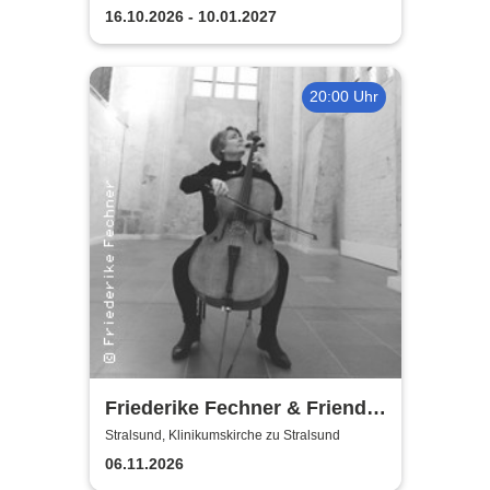
16.10.2026 - 10.01.2027
20:00 Uhr
Friederike Fechner & Friends
- Konzert im dunklen Monat
Stralsund, Klinikumskirche zu Stralsund
06.11.2026