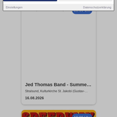
Einstellungen
Datenschutzerklärung
20:00 Uhr
Jed Thomas Band - Summer
Tour 2026
Stralsund, Kulturkirche St. Jakobi (Gustav-
Adolf-Saal)
16.08.2026