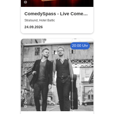
ComedySpass - Live Comedy
Mix-Show
Stralsund, Hotel Baltic
24.09.2026
20:00 Uhr