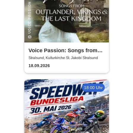
Voice Passion: Songs from
Outlander, Vikings & The Last
Stralsund, Kulturkirche St. Jakobi Stralsund
Kingdom
18.09.2026
18:00 Uhr