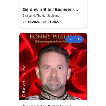
Gershwin Bits / Eismeer -
Theater Vorpommern
Stralsund, Theater Stralsund
28.10.2026 - 08.01.2027
15:00 Uhr