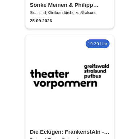
Sönke Meinen & Philipp
Wiechert | Konzert in
Stralsund, Klinikumskirche zu Stralsund
Klinikumskirche Strasund
25.09.2026
19:30 Uhr
Die Eckigen: FrankenstAIn -