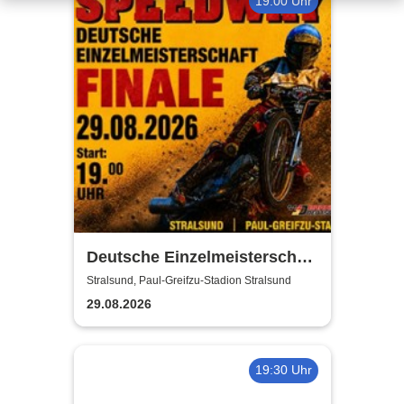
19:00 Uhr
Deutsche Einzelmeisterschaft
Finale | MC Nordstern
Stralsund, Paul-Greifzu-Stadion Stralsund
Stralsund
29.08.2026
19:30 Uhr