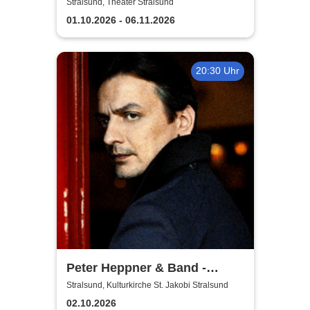
Theater Vorpommern
Stralsund, Theater Stralsund
01.10.2026 - 06.11.2026
20:30 Uhr
Peter Heppner & Band -
Akustik Tour 2026
Stralsund, Kulturkirche St. Jakobi Stralsund
02.10.2026