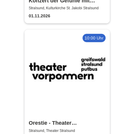
Konzert der Gefühle mit
Ronny Weiland
Stralsund, Kulturkirche St. Jakobi Stralsund
01.11.2026
10:00 Uhr
Orestie - Theater
Vorpommern
Stralsund, Theater Stralsund