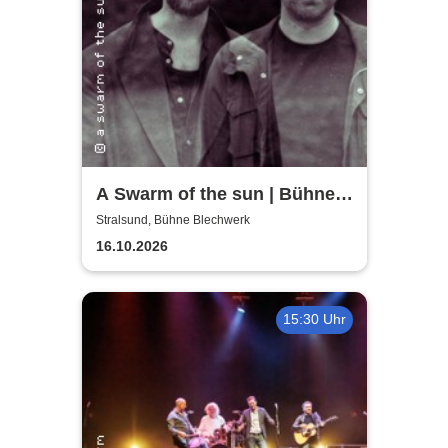
A Swarm of the sun | Bühne
Blechwerk
Stralsund, Bühne Blechwerk
16.10.2026
15:30 Uhr