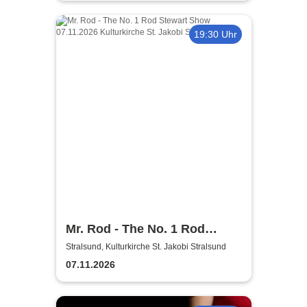
19:30 Uhr
Mr. Rod - The No. 1 Rod
Stewart Show
Stralsund, Kulturkirche St. Jakobi Stralsund
07.11.2026