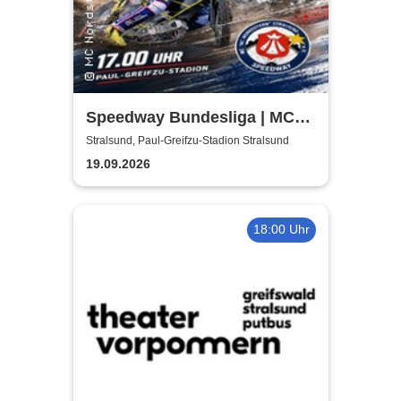
Speedway Bundesliga | MC
Nordstern Stralsund
Stralsund, Paul-Greifzu-Stadion Stralsund
19.09.2026
18:00 Uhr