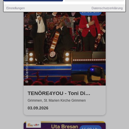
Einstellungen
Datenschutzerklärung
19:30 Uhr
TENÖRE4YOU - Toni Di
Napoli & Pietro Pato
Grimmen, St. Marien Kirche Grimmen
03.09.2026