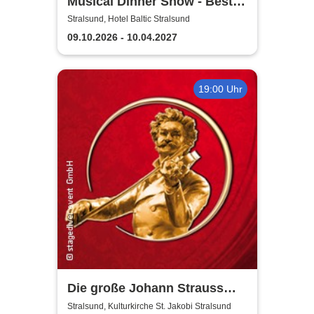
Musical Dinner Show - Best
of Musicals
Stralsund, Hotel Baltic Stralsund
09.10.2026 - 10.04.2027
19:00 Uhr
Die große Johann Strauss
Revue
Stralsund, Kulturkirche St. Jakobi Stralsund