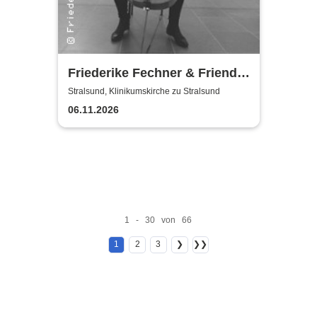
Friederike Fechner & Friends
- Konzert im dunklen Monat
Stralsund, Klinikumskirche zu Stralsund
06.11.2026
1 - 30 von 66
1
2
3
❯
❯❯