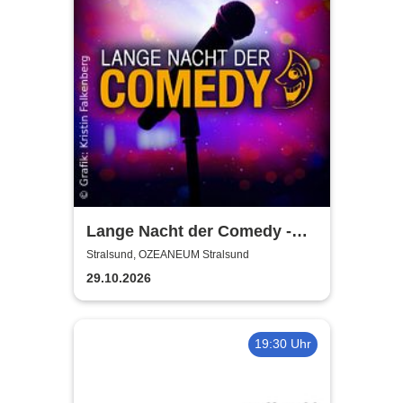
Lange Nacht der Comedy -
Die Stadt lacht
Stralsund, OZEANEUM Stralsund
29.10.2026
19:30 Uhr