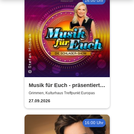
16:00 Uhr
Musik für Euch - präsentiert
von Uta Bresan
Grimmen, Kulturhaus Treffpunkt Europas
27.09.2026
16:00 Uhr