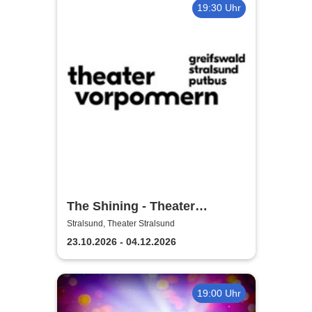
19:30 Uhr
The Shining - Theater
Vorpommern
Stralsund, Theater Stralsund
23.10.2026 - 04.12.2026
19:00 Uhr