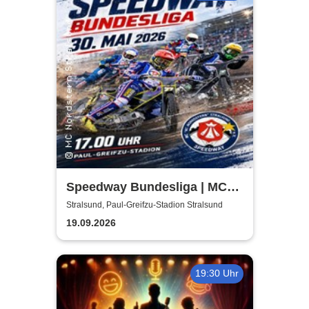
Speedway Bundesliga | MC
Nordstern Stralsund
Stralsund, Paul-Greifzu-Stadion Stralsund
19.09.2026
19:30 Uhr