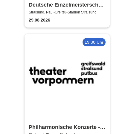
Deutsche Einzelmeisterschaft
Finale | MC Nordstern
Stralsund, Paul-Greifzu-Stadion Stralsund
Stralsund
29.08.2026
19:30 Uhr
Philharmonische Konzerte -