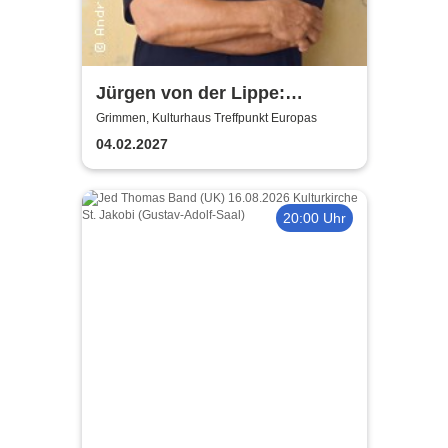
Jürgen von der Lippe:
Sextextsextett - Comedy-
Grimmen, Kulturhaus Treffpunkt Europas
Lesung
04.02.2027
20:00 Uhr