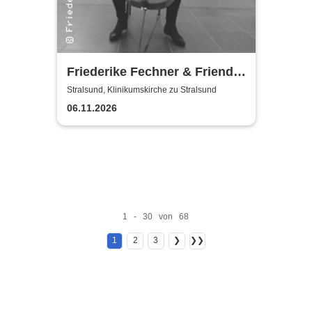
Friederike Fechner & Friends
- Konzert im dunklen Monat
Stralsund, Klinikumskirche zu Stralsund
06.11.2026
1 - 30 von 68
1
2
3
❯
❯❯