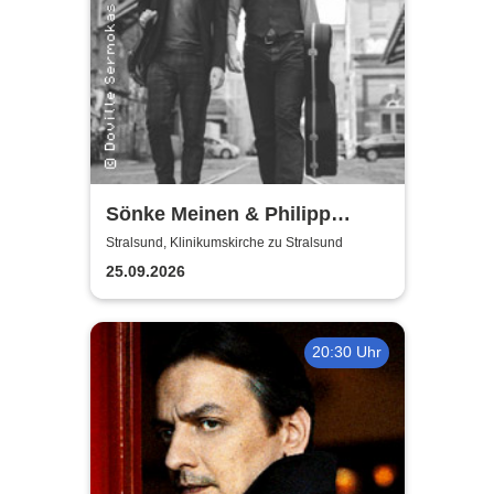
Sönke Meinen & Philipp
Wiechert | Konzert in
Stralsund, Klinikumskirche zu Stralsund
Klinikumskirche Strasund
25.09.2026
20:30 Uhr