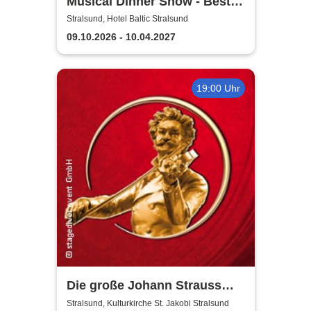
Musical Dinner Show - Best
of Musicals
Stralsund, Hotel Baltic Stralsund
09.10.2026 - 10.04.2027
19:00 Uhr
Die große Johann Strauss
Revue
Stralsund, Kulturkirche St. Jakobi Stralsund