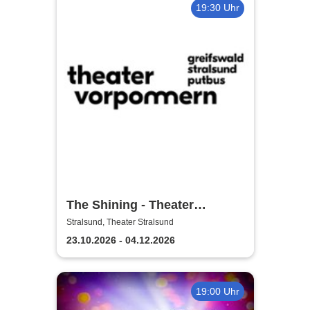
19:30 Uhr
The Shining - Theater
Vorpommern
Stralsund, Theater Stralsund
23.10.2026 - 04.12.2026
19:00 Uhr