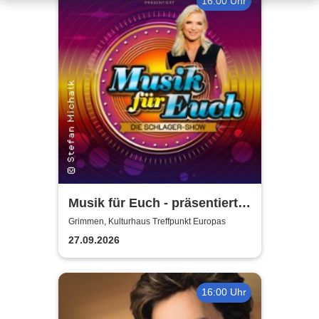
16:00 Uhr
Musik für Euch - präsentiert
von Uta Bresan
Grimmen, Kulturhaus Treffpunkt Europas
27.09.2026
16:00 Uhr