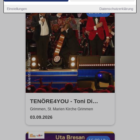
Einstellungen
Datenschutzerklärung
19:30 Uhr
TENÖRE4YOU - Toni Di
Napoli & Pietro Pato
Grimmen, St. Marien Kirche Grimmen
03.09.2026