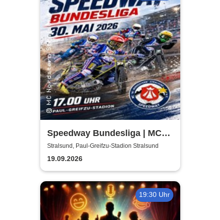
Speedway Bundesliga | MC
Nordstern Stralsund
Stralsund, Paul-Greifzu-Stadion Stralsund
19.09.2026
19:30 Uhr