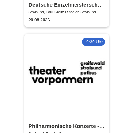
Deutsche Einzelmeisterschaft
Finale | MC Nordstern
Stralsund, Paul-Greifzu-Stadion Stralsund
Stralsund
29.08.2026
19:30 Uhr
Philharmonische Konzerte -