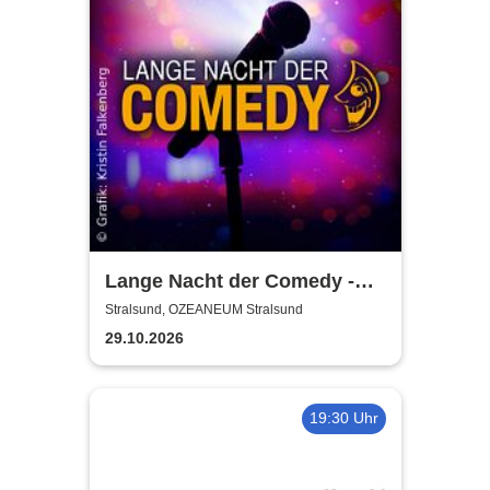
Lange Nacht der Comedy -
Die Stadt lacht
Stralsund, OZEANEUM Stralsund
29.10.2026
19:30 Uhr