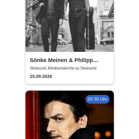
Sönke Meinen & Philipp
Wiechert | Konzert in
Stralsund, Klinikumskirche zu Stralsund
Klinikumskirche Strasund
25.09.2026
20:30 Uhr