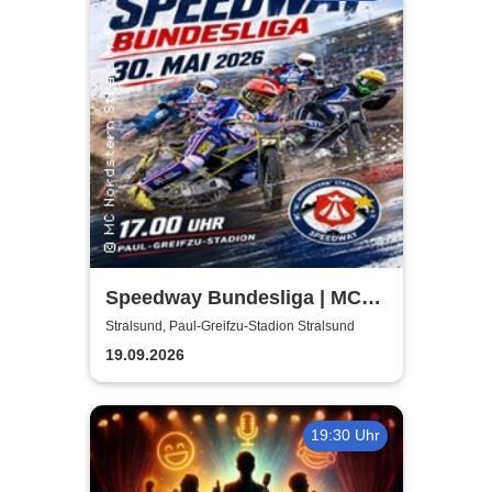
Speedway Bundesliga | MC
Nordstern Stralsund
Stralsund, Paul-Greifzu-Stadion Stralsund
19.09.2026
19:30 Uhr