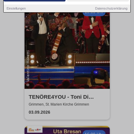
Einstellungen
Datenschutzerklärung
19:30 Uhr
TENÖRE4YOU - Toni Di
Napoli & Pietro Pato
Grimmen, St. Marien Kirche Grimmen
03.09.2026