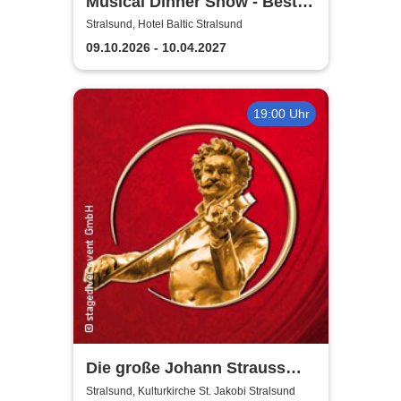
Musical Dinner Show - Best
of Musicals
Stralsund, Hotel Baltic Stralsund
09.10.2026 - 10.04.2027
19:00 Uhr
Die große Johann Strauss
Revue
Stralsund, Kulturkirche St. Jakobi Stralsund