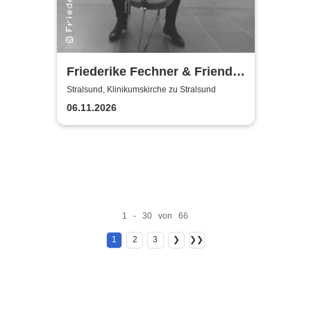
Friederike Fechner & Friends
- Konzert im dunklen Monat
Stralsund, Klinikumskirche zu Stralsund
06.11.2026
1 - 30 von 66
1
2
3
❯
❯❯