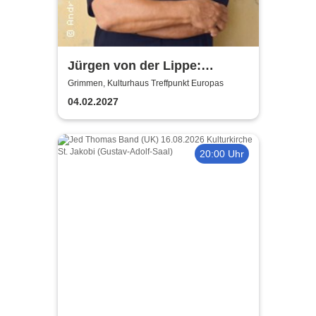
Jürgen von der Lippe:
Sextextsextett - Comedy-
Grimmen, Kulturhaus Treffpunkt Europas
Lesung
04.02.2027
20:00 Uhr