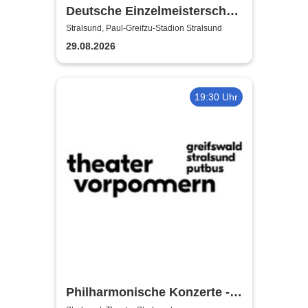
Deutsche Einzelmeisterschaft
Finale | MC Nordstern
Stralsund, Paul-Greifzu-Stadion Stralsund
Stralsund
29.08.2026
19:30 Uhr
Philharmonische Konzerte -