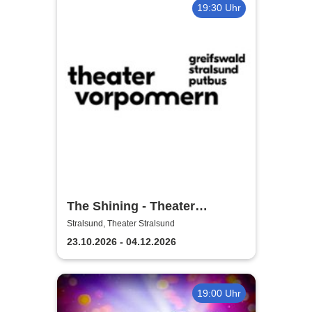
19:30 Uhr
The Shining - Theater
Vorpommern
Stralsund, Theater Stralsund
23.10.2026 - 04.12.2026
19:00 Uhr