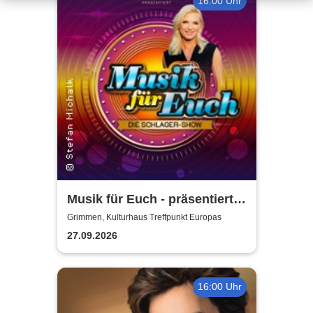
16:00 Uhr
Musik für Euch - präsentiert
von Uta Bresan
Grimmen, Kulturhaus Treffpunkt Europas
27.09.2026
16:00 Uhr