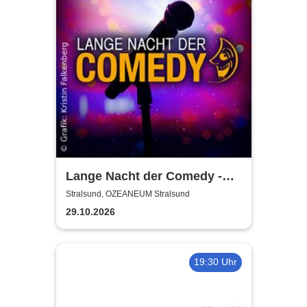
Lange Nacht der Comedy -
Die Stadt lacht
Stralsund, OZEANEUM Stralsund
29.10.2026
19:30 Uhr