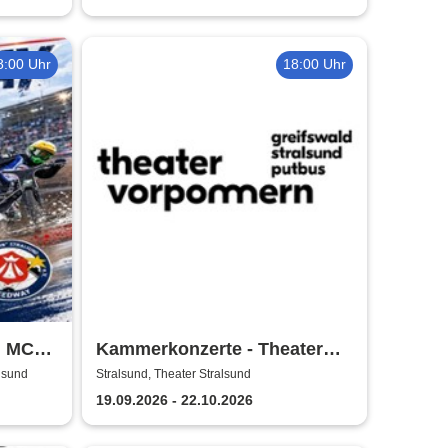
8:00 Uhr
18:00 Uhr
| MC
Kammerkonzerte - Theater
Vorpommern
alsund
Stralsund, Theater Stralsund
19.09.2026 - 22.10.2026