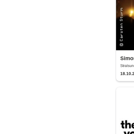
Simon
Band
Stralsun
18.10.