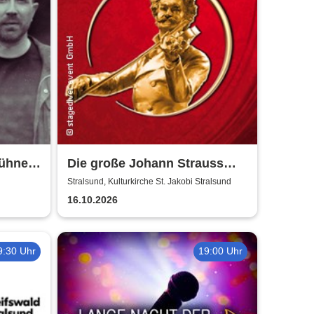
Bühne
Die große Johann Strauss
Revue
Stralsund, Kulturkirche St. Jakobi Stralsund
16.10.2026
9:30 Uhr
19:00 Uhr