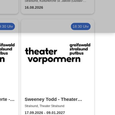
Tour 2026
Stralsund, Kulturkirche St. Jakobi (Gustav-
Adolf-Saal)
16.08.2026
9:30 Uhr
18:30 Uhr
rte -
Sweeney Todd - Theater
Vorpommern
Stralsund, Theater Stralsund
17.09.2026 - 09.01.2027