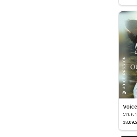
Voic
Outla
Stralsun
King
18.09.