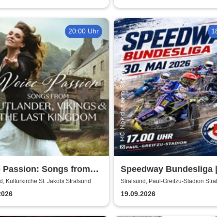
20:00 Uhr
1
e Passion: Songs from
Speedway Bundesliga 
nder, Vikings & The Last
Nordstern Stralsund
d, Kulturkirche St. Jakobi Stralsund
Stralsund, Paul-Greifzu-Stadion Str
dom
2026
19.09.2026