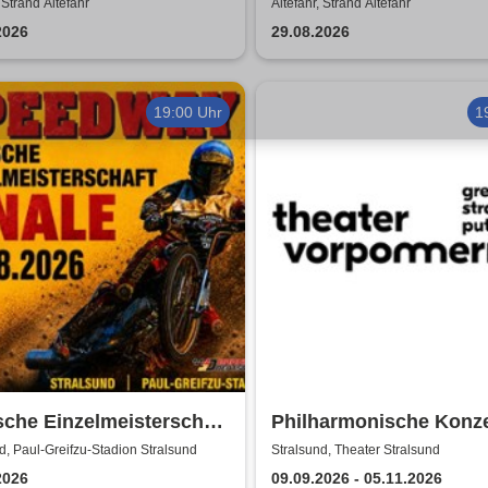
 Strand Altefähr
Altefähr, Strand Altefähr
2026
29.08.2026
19:00 Uhr
1
che Einzelmeisterschaft
Philharmonische Konze
e | MC Nordstern
Theater Vorpommern
d, Paul-Greifzu-Stadion Stralsund
Stralsund, Theater Stralsund
sund
2026
09.09.2026 - 05.11.2026