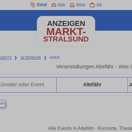
Event
Auto
Immo
Job
ANZEIGEN
MARKT-
STRALSUND
VENTS
❯
ALTEFAEHR
❯
OPER
Veranstaltungen Altefähr - Was is
×
hr
Alle Events in Altefähr - Konzerte, The