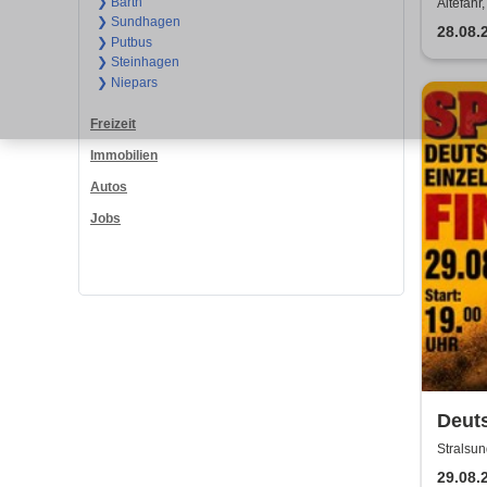
❯ Barth
Altefähr,
❯ Sundhagen
28.08.
❯ Putbus
❯ Steinhagen
❯ Niepars
Freizeit
Immobilien
Autos
Jobs
Deuts
Final
Stralsun
Stral
29.08.