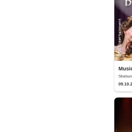
Music
of Mu
Stralsun
09.10.