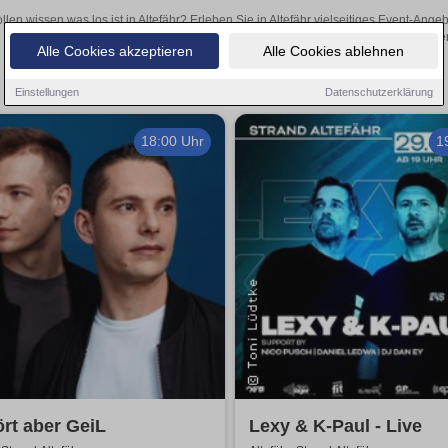
llen wissen was los ist in Altefähr? Erleben Sie in Altefähr vielseitiges Event-An
oder aufregende Veranstaltungen in Altefähr – hier finde
Alle Cookies akzeptieren
Alle Cookies ablehnen
Einstellungen
Datenschutzerklärung
18:00 Uhr
1
rt aber GeiL
Lexy & K-Paul - Live