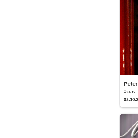
Peter
Akust
Stralsun
02.10.