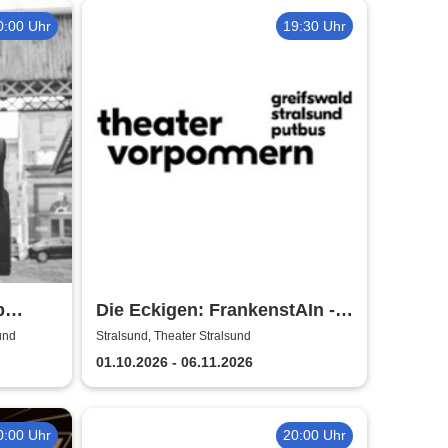
0:00 Uhr
19:30 Uhr
p
Die Eckigen: FrankenstAIn -
Theater Vorpommern
und
Stralsund, Theater Stralsund
und
01.10.2026 - 06.11.2026
0:00 Uhr
20:00 Uhr