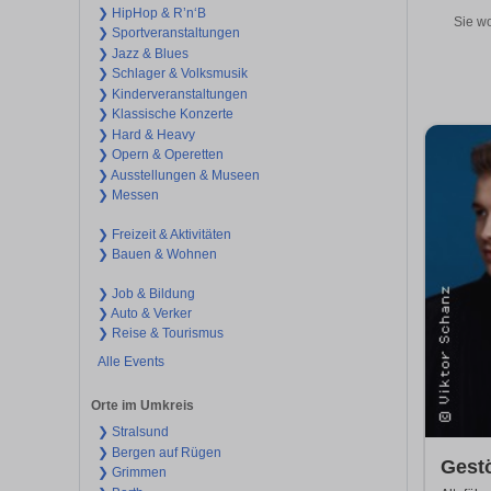
❯ HipHop & R’n‘B
Sie wo
❯ Sportveranstaltungen
❯ Jazz & Blues
❯ Schlager & Volksmusik
❯ Kinderveranstaltungen
❯ Klassische Konzerte
❯ Hard & Heavy
❯ Opern & Operetten
❯ Ausstellungen & Museen
❯ Messen
❯ Freizeit & Aktivitäten
❯ Bauen & Wohnen
❯ Job & Bildung
❯ Auto & Verker
❯ Reise & Tourismus
Alle Events
Orte im Umkreis
❯ Stralsund
❯ Bergen auf Rügen
Gestö
❯ Grimmen