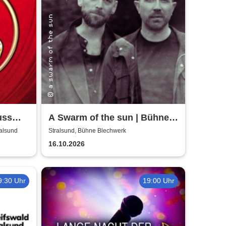
uss
A Swarm of the sun | Bühne
Blechwerk
ralsund
Stralsund, Bühne Blechwerk
16.10.2026
9:30 Uhr
19:00 Uhr