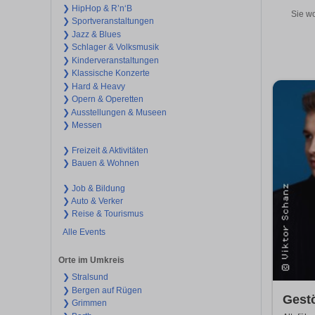
❯ HipHop & R’n‘B
Sie wo
❯ Sportveranstaltungen
❯ Jazz & Blues
❯ Schlager & Volksmusik
❯ Kinderveranstaltungen
❯ Klassische Konzerte
❯ Hard & Heavy
❯ Opern & Operetten
❯ Ausstellungen & Museen
❯ Messen
❯ Freizeit & Aktivitäten
❯ Bauen & Wohnen
❯ Job & Bildung
❯ Auto & Verker
❯ Reise & Tourismus
Alle Events
Orte im Umkreis
❯ Stralsund
❯ Bergen auf Rügen
Gestö
❯ Grimmen