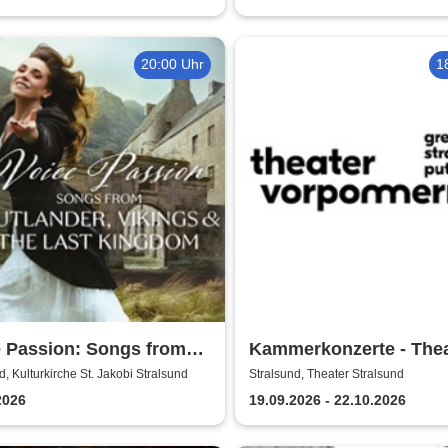
20:00 Uhr
1
e Passion: Songs from
Kammerkonzerte - Thea
nder, Vikings & The Last
Vorpommern
d, Kulturkirche St. Jakobi Stralsund
Stralsund, Theater Stralsund
dom
2026
19.09.2026 - 22.10.2026