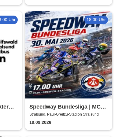
8:00 Uhr
18:00 Uhr
ter
Speedway Bundesliga | MC
Nordstern Stralsund
Stralsund, Paul-Greifzu-Stadion Stralsund
19.09.2026