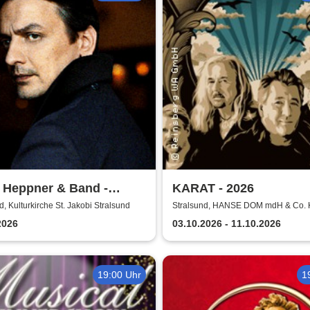
 Heppner & Band -
KARAT - 2026
ik Tour 2026
d, Kulturkirche St. Jakobi Stralsund
Stralsund, HANSE DOM mdH & Co.
Stralsund
2026
03.10.2026 - 11.10.2026
19:00 Uhr
1