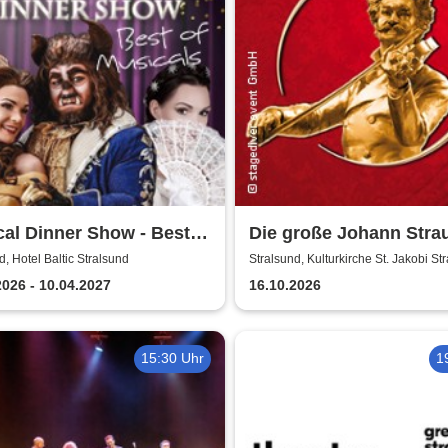
al Dinner Show - Best
Die große Johann Stra
sicals
Revue
d, Hotel Baltic Stralsund
Stralsund, Kulturkirche St. Jakobi St
2026 - 10.04.2027
16.10.2026
15:30 Uhr
1