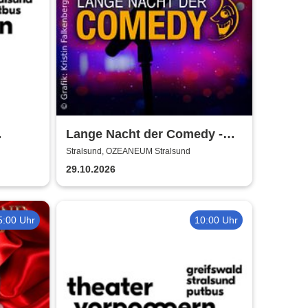
Lange Nacht der Comedy -
Die Stadt lacht
Stralsund, OZEANEUM Stralsund
29.10.2026
5:00 Uhr
10:00 Uhr