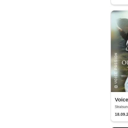
Voic
Outla
Stralsun
King
18.09.