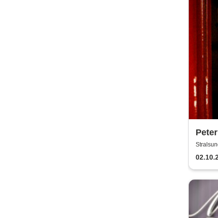
Peter
Akust
Stralsun
02.10.