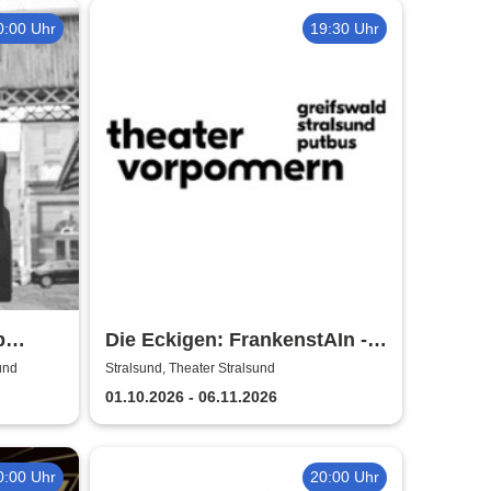
0:00 Uhr
19:30 Uhr
p
Die Eckigen: FrankenstAIn -
Theater Vorpommern
und
Stralsund, Theater Stralsund
und
01.10.2026 - 06.11.2026
0:00 Uhr
20:00 Uhr