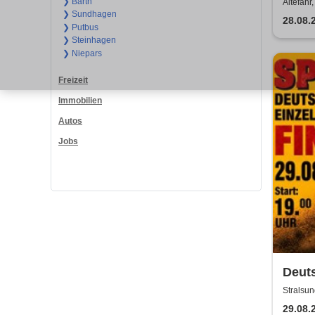
❯ Barth
Altefähr,
❯ Sundhagen
28.08.
❯ Putbus
❯ Steinhagen
❯ Niepars
Freizeit
Immobilien
Autos
Jobs
Deuts
Final
Stralsun
Stral
29.08.