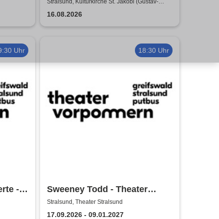
Tour 2026
Stralsund, Kulturkirche St. Jakobi (Gustav-
Adolf-Saal)
16.08.2026
9:30 Uhr
18:30 Uhr
rte -
Sweeney Todd - Theater
Vorpommern
Stralsund, Theater Stralsund
17.09.2026 - 09.01.2027