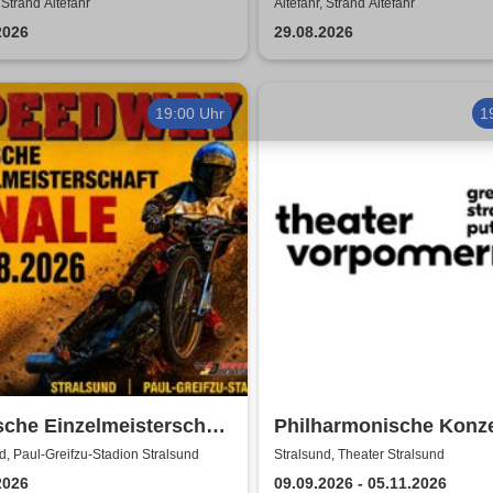
 Strand Altefähr
Altefähr, Strand Altefähr
2026
29.08.2026
19:00 Uhr
1
che Einzelmeisterschaft
Philharmonische Konze
e | MC Nordstern
Theater Vorpommern
d, Paul-Greifzu-Stadion Stralsund
Stralsund, Theater Stralsund
sund
2026
09.09.2026 - 05.11.2026