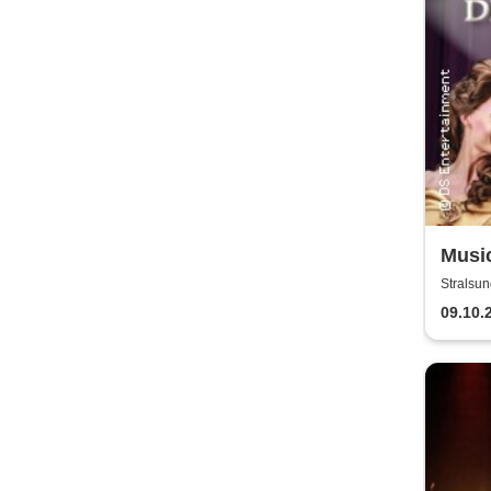
Music
of Mu
Stralsun
09.10.