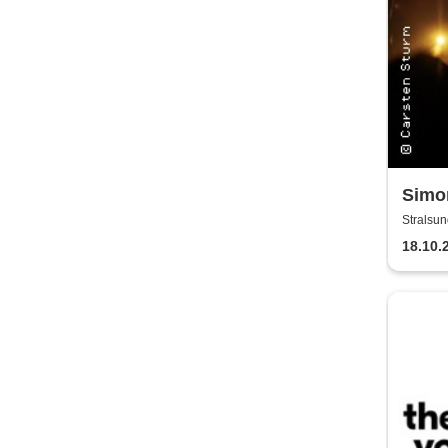
Simon
Band
Stralsun
18.10.