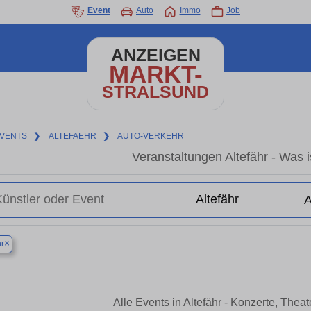
Event
Auto
Immo
Job
ANZEIGEN
MARKT-
STRALSUND
VENTS
❯
ALTEFAEHR
❯
AUTO-VERKEHR
Veranstaltungen Altefähr - Was is
×
hr
Alle Events in Altefähr - Konzerte, The