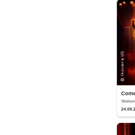
Come
Mix-
Stralsun
24.09.