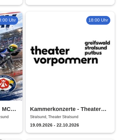
8:00 Uhr
18:00 Uhr
| MC
Kammerkonzerte - Theater
Vorpommern
alsund
Stralsund, Theater Stralsund
19.09.2026 - 22.10.2026