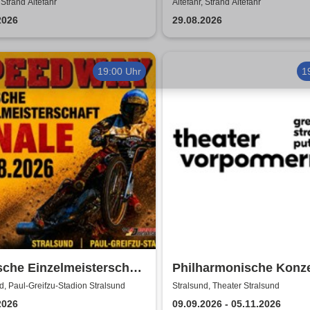
 Strand Altefähr
Altefähr, Strand Altefähr
2026
29.08.2026
19:00 Uhr
1
che Einzelmeisterschaft
Philharmonische Konze
e | MC Nordstern
Theater Vorpommern
d, Paul-Greifzu-Stadion Stralsund
Stralsund, Theater Stralsund
sund
2026
09.09.2026 - 05.11.2026