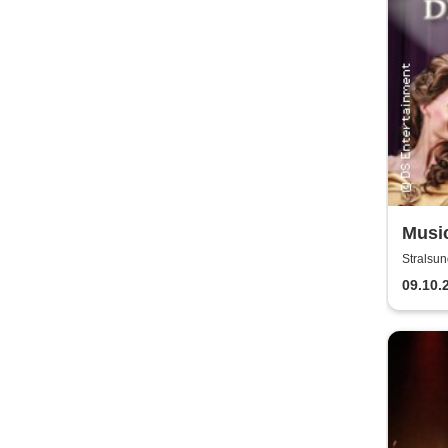
Music
of Mu
Stralsun
09.10.