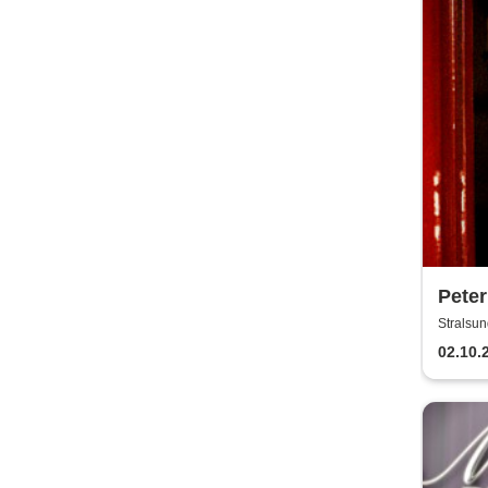
Peter
Akust
Stralsun
02.10.