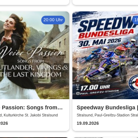
20:00 Uhr
1
e Passion: Songs from
Speedway Bundesliga 
nder, Vikings & The Last
Nordstern Stralsund
d, Kulturkirche St. Jakobi Stralsund
Stralsund, Paul-Greifzu-Stadion Str
dom
2026
19.09.2026