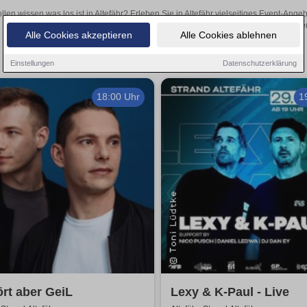
llen wissen was los ist in Altefähr? Erleben Sie in Altefähr vielseitiges Event-An
oder aufregende Veranstaltungen in Altefähr – hier finde
Alle Cookies akzeptieren
Alle Cookies ablehnen
Einstellungen
Datenschutzerklärung
18:00 Uhr
1
rt aber GeiL
Lexy & K-Paul - Live