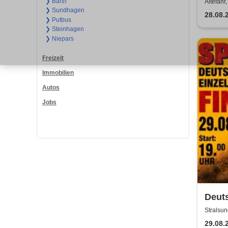
❯ Barth
Altefähr,
❯ Sundhagen
28.08.
❯ Putbus
❯ Steinhagen
❯ Niepars
Freizeit
Immobilien
Autos
Jobs
Deuts
Final
Stralsun
Stral
29.08.