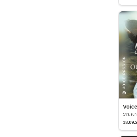
Voic
Outla
Stralsun
King
18.09.