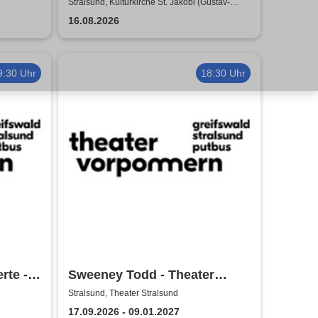
Tour 2026
Stralsund, Kulturkirche St. Jakobi (Gustav-
Adolf-Saal)
16.08.2026
9:30 Uhr
18:30 Uhr
rte -
Sweeney Todd - Theater
Vorpommern
Stralsund, Theater Stralsund
17.09.2026 - 09.01.2027