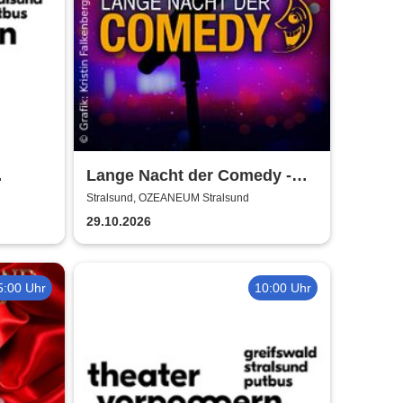
Lange Nacht der Comedy -
Die Stadt lacht
Stralsund, OZEANEUM Stralsund
29.10.2026
5:00 Uhr
10:00 Uhr