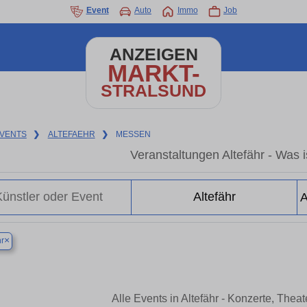
Event
Auto
Immo
Job
ANZEIGEN
MARKT-
STRALSUND
VENTS
❯
ALTEFAEHR
❯
MESSEN
Veranstaltungen Altefähr - Was is
×
hr
Alle Events in Altefähr - Konzerte, The