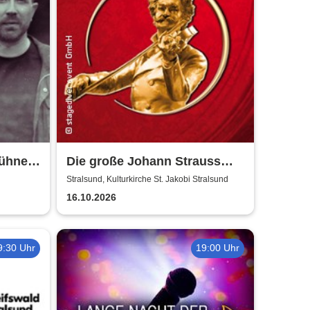
Bühne
Die große Johann Strauss
Revue
Stralsund, Kulturkirche St. Jakobi Stralsund
16.10.2026
9:30 Uhr
19:00 Uhr