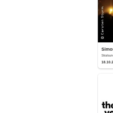
Simon
Band
Stralsun
18.10.