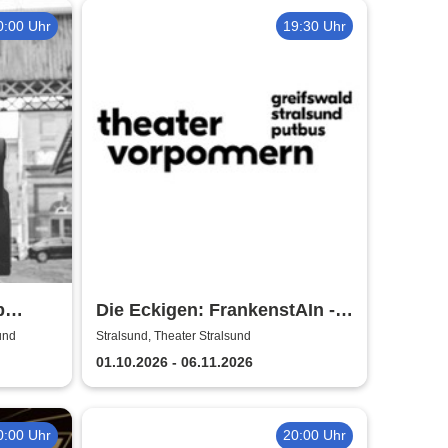
0:00 Uhr
19:30 Uhr
p
Die Eckigen: FrankenstAIn -
Theater Vorpommern
und
Stralsund, Theater Stralsund
und
01.10.2026 - 06.11.2026
0:00 Uhr
20:00 Uhr