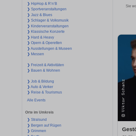
❯ HipHop & R’n‘B
Sie wo
❯ Sportveranstaltungen
❯ Jazz & Blues
❯ Schlager & Volksmusik
❯ Kinderveranstaltungen
❯ Klassische Konzerte
❯ Hard & Heavy
❯ Opern & Operetten
❯ Ausstellungen & Museen
❯ Messen
❯ Freizeit & Aktivitäten
❯ Bauen & Wohnen
❯ Job & Bildung
❯ Auto & Verker
❯ Reise & Tourismus
Alle Events
Orte im Umkreis
❯ Stralsund
❯ Bergen auf Rügen
Gestö
❯ Grimmen