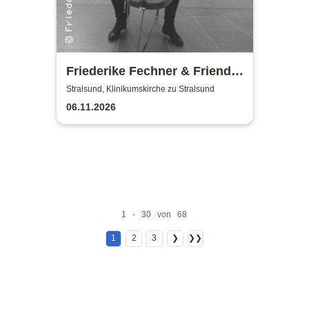
Friederike Fechner & Friends
- Konzert im dunklen Monat
Stralsund, Klinikumskirche zu Stralsund
06.11.2026
1 - 30 von 68
1
2
3
❯
❯❯