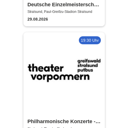
Deutsche Einzelmeisterschaft
Finale | MC Nordstern
Stralsund, Paul-Greifzu-Stadion Stralsund
Stralsund
29.08.2026
19:30 Uhr
Philharmonische Konzerte -