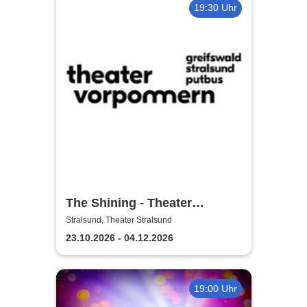
19:30 Uhr
The Shining - Theater
Vorpommern
Stralsund, Theater Stralsund
23.10.2026 - 04.12.2026
19:00 Uhr