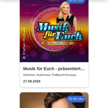
16:00 Uhr
Musik für Euch - präsentiert
von Uta Bresan
Grimmen, Kulturhaus Treffpunkt Europas
27.09.2026
16:00 Uhr