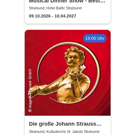
Musical Dinner Show - Best
of Musicals
Stralsund, Hotel Baltic Stralsund
09.10.2026 - 10.04.2027
19:00 Uhr
Die große Johann Strauss
Revue
Stralsund, Kulturkirche St. Jakobi Stralsund