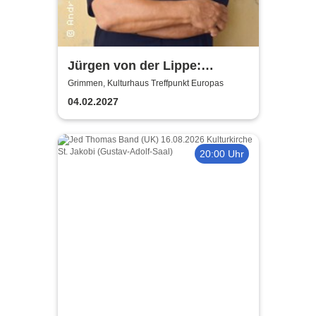
Jürgen von der Lippe:
Sextextsextett - Comedy-
Grimmen, Kulturhaus Treffpunkt Europas
Lesung
04.02.2027
20:00 Uhr