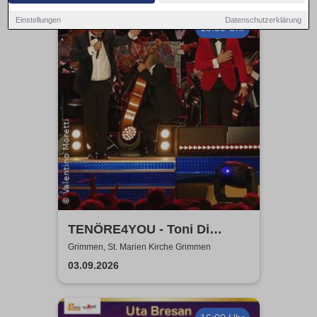
Einstellungen
Datenschutzerklärung
19:30 Uhr
TENÖRE4YOU - Toni Di
Napoli & Pietro Pato
Grimmen, St. Marien Kirche Grimmen
03.09.2026