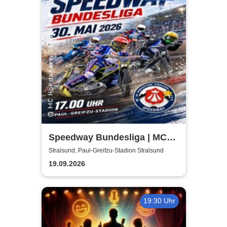
Speedway Bundesliga | MC
Nordstern Stralsund
Stralsund, Paul-Greifzu-Stadion Stralsund
19.09.2026
19:30 Uhr