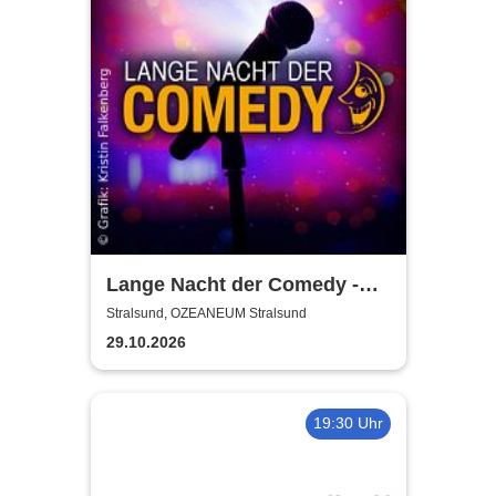
Lange Nacht der Comedy -
Die Stadt lacht
Stralsund, OZEANEUM Stralsund
29.10.2026
19:30 Uhr