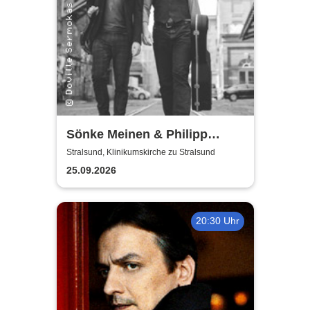
Sönke Meinen & Philipp
Wiechert | Konzert in
Stralsund, Klinikumskirche zu Stralsund
Klinikumskirche Strasund
25.09.2026
20:30 Uhr