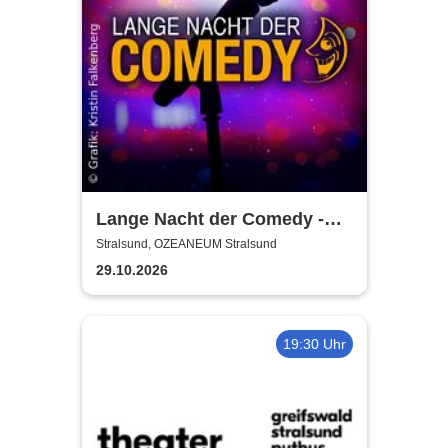
Lange Nacht der Comedy -
Die Stadt lacht
Stralsund, OZEANEUM Stralsund
29.10.2026
19:30 Uhr