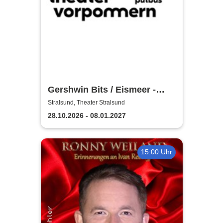
Gershwin Bits / Eismeer -
Theater Vorpommern
Stralsund, Theater Stralsund
28.10.2026 - 08.01.2027
15:00 Uhr