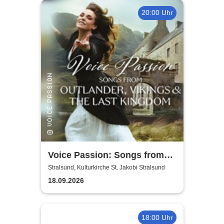
20:00 Uhr
Voice Passion: Songs from
Outlander, Vikings & The Last
Stralsund, Kulturkirche St. Jakobi Stralsund
Kingdom
18.09.2026
18:00 Uhr