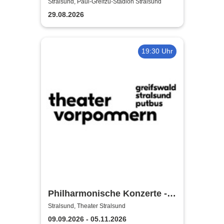
Finale | MC Nordstern
Stralsund, Paul-Greifzu-Stadion Stralsund
Stralsund
29.08.2026
19:30 Uhr
Philharmonische Konzerte -
Theater Vorpommern
Stralsund, Theater Stralsund
09.09.2026 - 05.11.2026