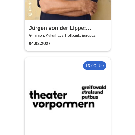
Jürgen von der Lippe:
Sextextsextett - Comedy-
Grimmen, Kulturhaus Treffpunkt Europas
Lesung
04.02.2027
16:00 Uhr