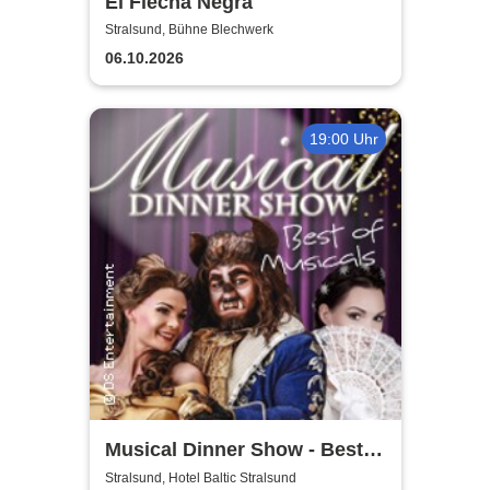
El Flecha Negra
Stralsund, Bühne Blechwerk
06.10.2026
19:00 Uhr
Musical Dinner Show - Best
of Musicals
Stralsund, Hotel Baltic Stralsund