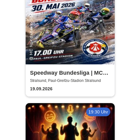
Speedway Bundesliga | MC
Nordstern Stralsund
Stralsund, Paul-Greifzu-Stadion Stralsund
19.09.2026
19:30 Uhr