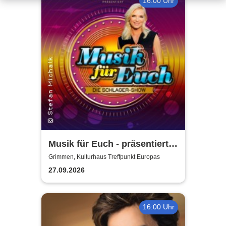
16:00 Uhr
Musik für Euch - präsentiert
von Uta Bresan
Grimmen, Kulturhaus Treffpunkt Europas
27.09.2026
16:00 Uhr