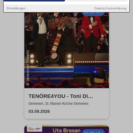
Einstellungen
Datenschutzerklärung
19:30 Uhr
TENÖRE4YOU - Toni Di
Napoli & Pietro Pato
Grimmen, St. Marien Kirche Grimmen
03.09.2026