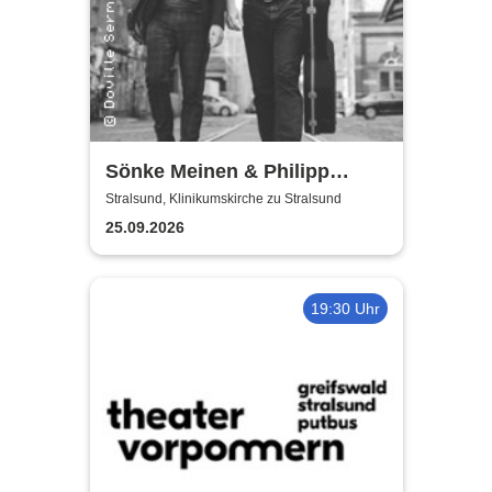
Sönke Meinen & Philipp
Wiechert | Konzert in
Stralsund, Klinikumskirche zu Stralsund
Klinikumskirche Strasund
25.09.2026
19:30 Uhr