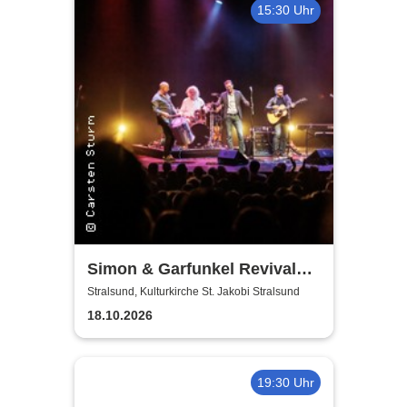
15:30 Uhr
Simon & Garfunkel Revival
Band
Stralsund, Kulturkirche St. Jakobi Stralsund
18.10.2026
19:30 Uhr