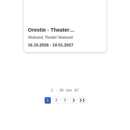
Orestie - Theater
Vorpommern
Stralsund, Theater Stralsund
16.10.2026 - 10.01.2027
1 - 30 von 67
1
2
3
❯
❯❯