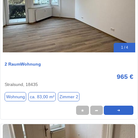
1 / 4
2 RaumWohnung
965 €
Stralsund, 18435
Wohnung
ca. 83,00 m²
Zimmer 2
★
➦
➜