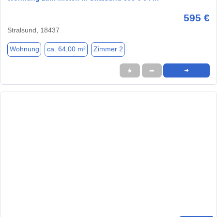
595 €
Stralsund, 18437
Wohnung
ca. 64,00 m²
Zimmer 2
★
➦
➜