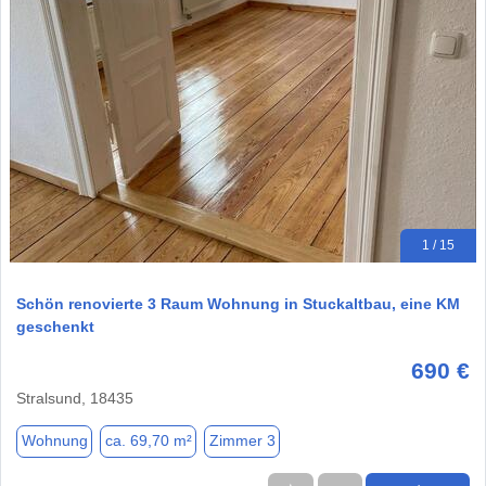
1 / 15
Schön renovierte 3 Raum Wohnung in Stuckaltbau, eine KM
geschenkt
690 €
Stralsund, 18435
Wohnung
ca. 69,70 m²
Zimmer 3