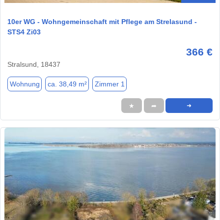
10er WG - Wohngemeinschaft mit Pflege am Strelasund -
STS4 Zi03
366 €
Stralsund, 18437
Wohnung
ca. 38,49 m²
Zimmer 1
★
➦
➜