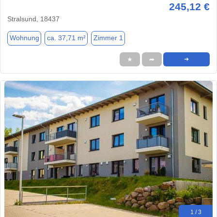
245,12 €
Stralsund, 18437
Wohnung
ca. 37,71 m²
Zimmer 1
★
➦
➜
1 / 3