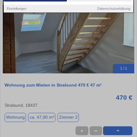
Einstellungen
Datenschutzerklärung
1 / 1
Wohnung zum Mieten in Stralsund 470 € 47 m²
470 €
Stralsund, 18437
Wohnung
ca. 47,00 m²
Zimmer 2
★
➦
➜