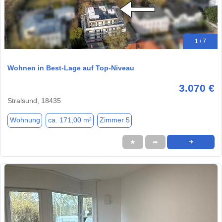
1 / 7
Wohnen in Best-Lage auf Top-Niveau
3.070 €
Stralsund, 18435
Wohnung
ca. 171,00 m²
Zimmer 5
★
➦
➜