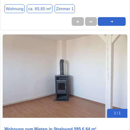
Wohnung
ca. 65,65 m²
Zimmer 1
★
➦
➜
1 / 1
Wohnung zum Mieten in Stralsund 595 € 64 m²