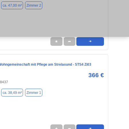
ca. 47,00 m²
Zimmer 2
★
➦
➜
Wohngemeinschaft mit Pflege am Strelasund - STS4 Zi03
366 €
18437
ca. 38,49 m²
Zimmer 1
★
➦
➜