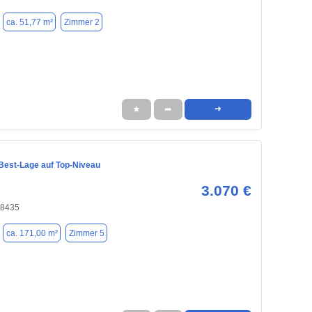
ca. 51,77 m²
Zimmer 2
★
➦
➜
Best-Lage auf Top-Niveau
3.070 €
18435
ca. 171,00 m²
Zimmer 5