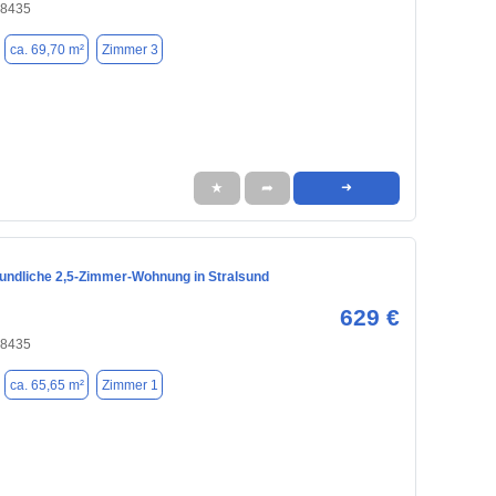
18435
ca. 69,70 m²
Zimmer 3
★
➦
➜
eundliche 2,5-Zimmer-Wohnung in Stralsund
629 €
18435
ca. 65,65 m²
Zimmer 1