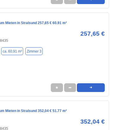
m Mieten in Stralsund 257,65 € 60.91 m²
257,65 €
18435
ca. 60,91 m²
Zimmer 3
★
➦
➜
m Mieten in Stralsund 352,04 € 51.77 m²
352,04 €
18435