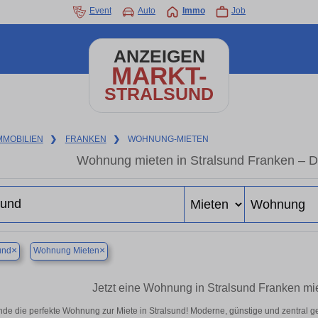
Event
Auto
Immo
Job
ANZEIGEN
MARKT-
STRALSUND
MMOBILIEN
❯
FRANKEN
❯
WOHNUNG-MIETEN
Wohnung mieten in Stralsund Franken – D
×
×
und
Wohnung Mieten
Jetzt eine Wohnung in Stralsund Franken mie
nde die perfekte Wohnung zur Miete in Stralsund! Moderne, günstige und zentral g