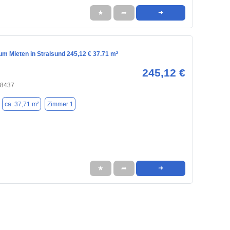
★
➦
➜
m Mieten in Stralsund 245,12 € 37.71 m²
245,12 €
18437
ca. 37,71 m²
Zimmer 1
★
➦
➜