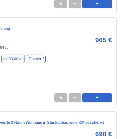
★
➦
➜
hnung
965 €
18435
ca. 83,00 m²
Zimmer 2
★
➦
➜
vierte 3 Raum Wohnung in Stuckaltbau, eine KM geschenkt
690 €