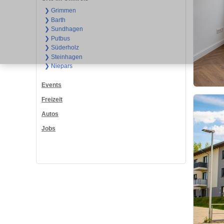
❯ Grimmen
❯ Barth
❯ Sundhagen
❯ Putbus
❯ Süderholz
❯ Steinhagen
❯ Niepars
Events
Freizeit
Autos
Jobs