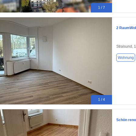
1 / 7
2 RaumWo
Stralsund, 
Wohnung
1 / 4
Schön reno