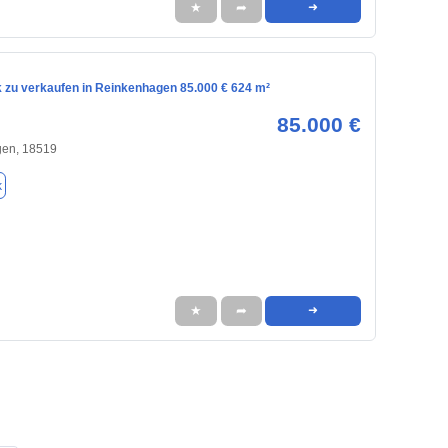
★
➦
➜
 zu verkaufen in Reinkenhagen 85.000 € 624 m²
85.000 €
en, 18519
k
★
➦
➜