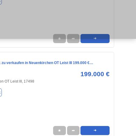
k
★
➦
➜
zu verkaufen in Neuenkirchen OT Leist III 199.000 €…
199.000 €
n OT Leist III, 17498
k
★
➦
➜