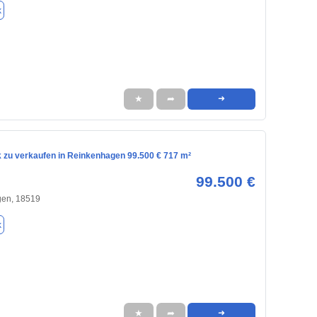
k
★
➦
➜
 zu verkaufen in Reinkenhagen 99.500 € 717 m²
99.500 €
en, 18519
k
★
➦
➜