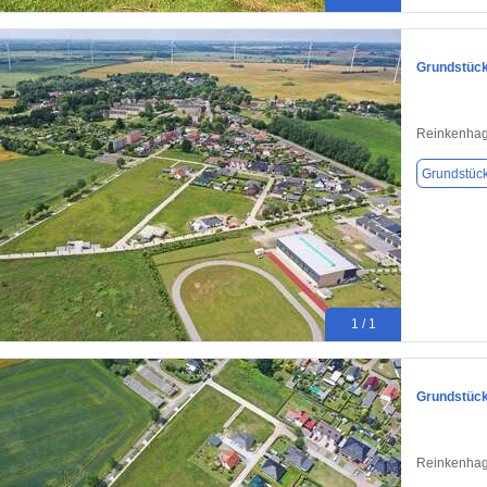
Grundstück
Reinkenhag
Grundstüc
1 / 1
Grundstück
Reinkenhag