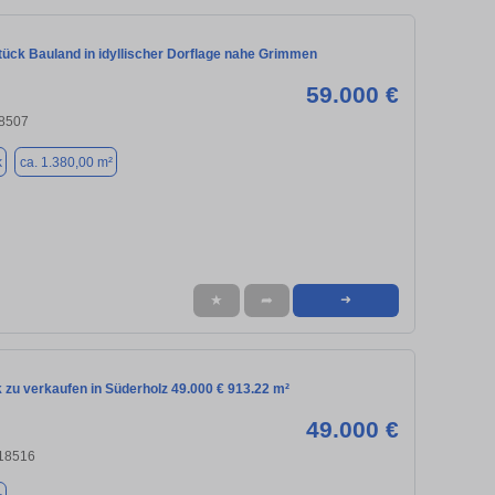
ück Bauland in idyllischer Dorflage nahe Grimmen
59.000 €
8507
k
ca. 1.380,00 m²
★
➦
➜
 zu verkaufen in Süderholz 49.000 € 913.22 m²
49.000 €
 18516