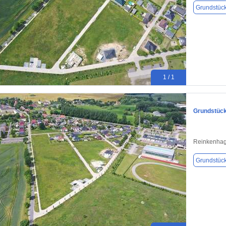
Grundstüc
1 / 1
Grundstück
Reinkenhag
Grundstüc