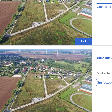
Grundstüc
1 / 1
Grundstück
Reinkenhag
Grundstüc