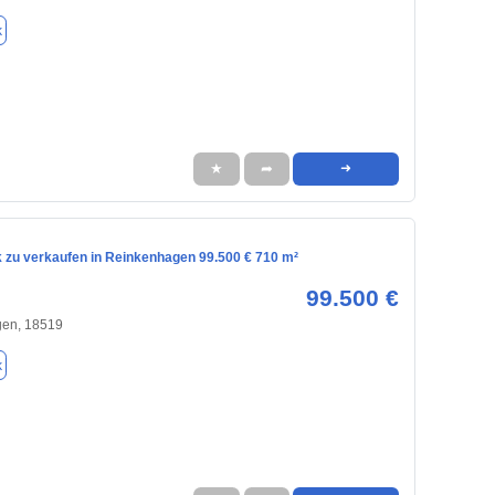
k
★
➦
➜
 zu verkaufen in Reinkenhagen 99.500 € 710 m²
99.500 €
en, 18519
k