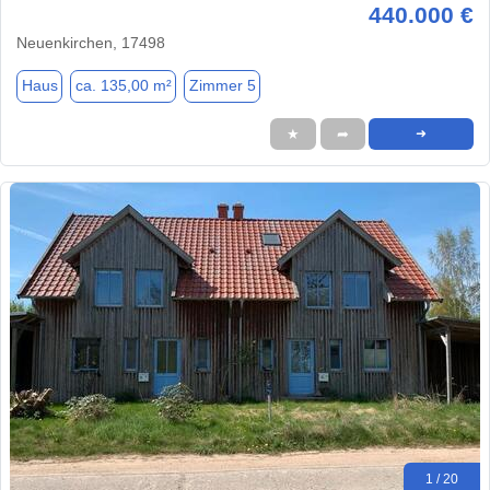
440.000 €
Neuenkirchen, 17498
Haus
ca. 135,00 m²
Zimmer 5
★
➦
➜
1 / 20