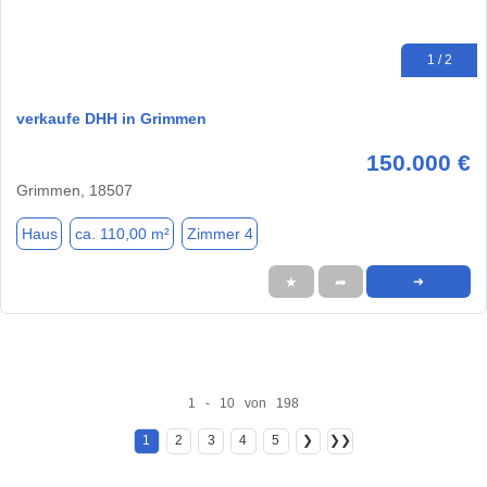
1 / 2
verkaufe DHH in Grimmen
150.000 €
Grimmen, 18507
Haus
ca. 110,00 m²
Zimmer 4
★
➦
➜
1 - 10 von 198
1
2
3
4
5
❯
❯❯