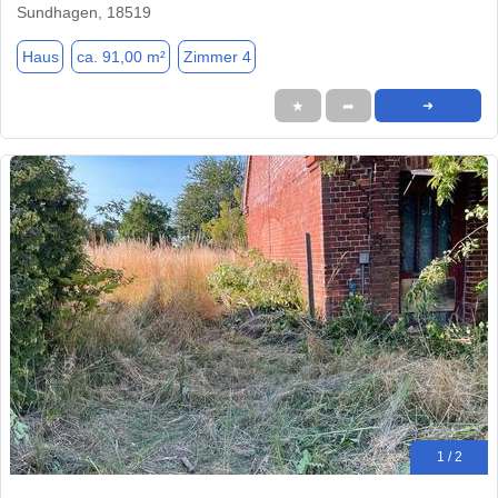
Sundhagen, 18519
Haus
ca. 91,00 m²
Zimmer 4
★
➦
➜
1 / 2