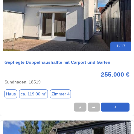
1 / 17
Gepflegte Doppelhaushälfte mit Carport und Garten
255.000 €
Sundhagen, 18519
Haus
ca. 119,00 m²
Zimmer 4
★
➦
➜