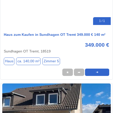
1 / 1
Haus zum Kaufen in Sundhagen OT Tremt 349.000 € 140 m²
349.000 €
Sundhagen OT Tremt, 18519
Haus
ca. 140,00 m²
Zimmer 5
★
➦
➜