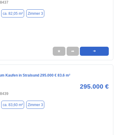
18437
ca. 82,05 m²
Zimmer 3
★
➦
➜
m Kaufen in Stralsund 295.000 € 83.6 m²
295.000 €
18439
ca. 83,60 m²
Zimmer 3