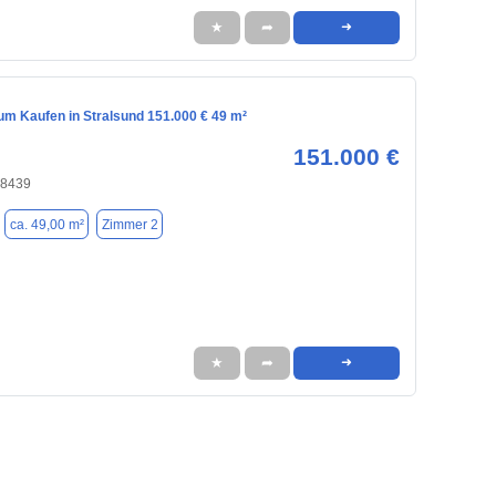
★
➦
➜
m Kaufen in Stralsund 151.000 € 49 m²
151.000 €
18439
ca. 49,00 m²
Zimmer 2
★
➦
➜