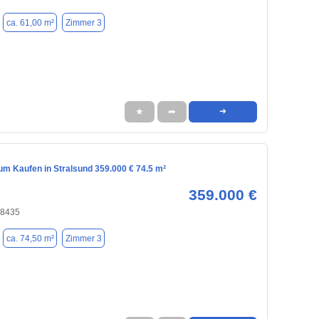
ca. 61,00 m²
Zimmer 3
★
➦
➜
m Kaufen in Stralsund 359.000 € 74.5 m²
359.000 €
18435
ca. 74,50 m²
Zimmer 3