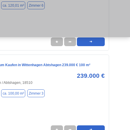
ca. 120,01 m²
Zimmer 6
★
➦
➜
m Kaufen in Wittenhagen Abtshagen 239.000 € 100 m²
239.000 €
 / Abtshagen, 18510
ca. 100,00 m²
Zimmer 3
★
➦
➜