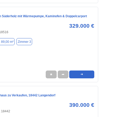
n Süderholz mit Wärmepumpe, Kaminofen & Doppelcarport
329.000 €
 18516
. 89,00 m²
Zimmer 3
★
➦
➜
nhaus zu Verkaufen, 18442 Langendorf
390.000 €
, 18442