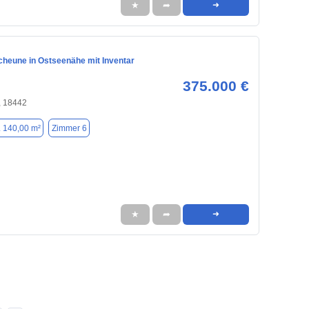
★
➦
➜
cheune in Ostseenähe mit Inventar
375.000 €
, 18442
. 140,00 m²
Zimmer 6
★
➦
➜