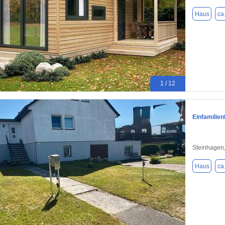
Haus
ca
1 / 12
Einfamilien
Steinhagen
Haus
ca