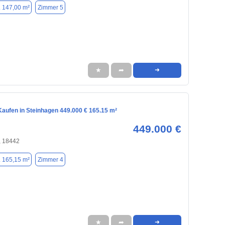
. 147,00 m²
Zimmer 5
★
➦
➜
aufen in Steinhagen 449.000 € 165.15 m²
449.000 €
, 18442
. 165,15 m²
Zimmer 4
★
➦
➜