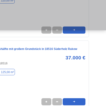
. 110,00 m²
★
➦
➜
hälfte mit großem Grundstück in 18516 Süderholz Rakow
37.000 €
 18516
. 125,00 m²
★
➦
➜