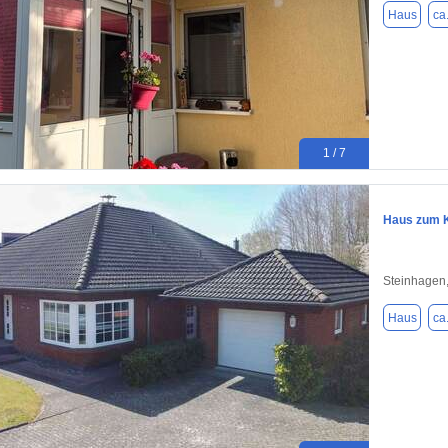
Haus
ca
1 / 7
Haus zum K
Steinhagen
Haus
ca