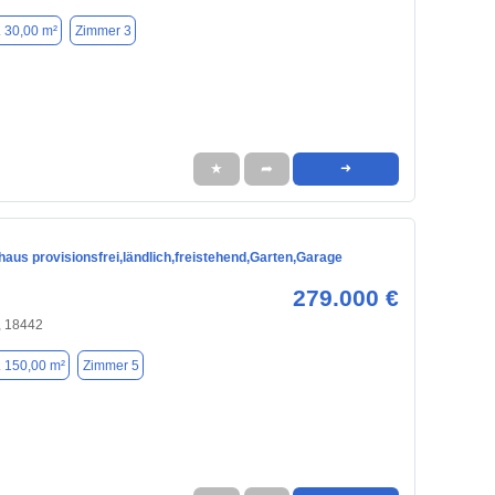
. 30,00 m²
Zimmer 3
★
➦
➜
haus provisionsfrei,ländlich,freistehend,Garten,Garage
279.000 €
, 18442
. 150,00 m²
Zimmer 5