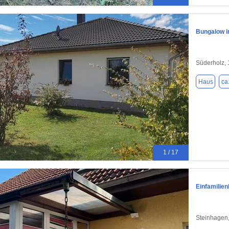
Bungalow i
Süderholz,
Haus
ca
1 / 17
Einfamilie
Steinhagen