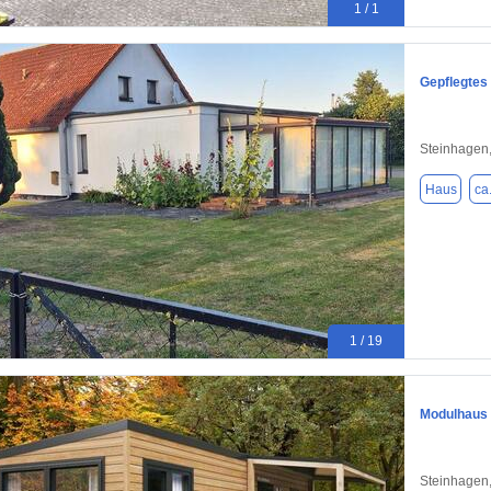
1 / 1
Gepflegtes
Steinhagen
Haus
ca
1 / 19
Modulhaus 
Steinhagen