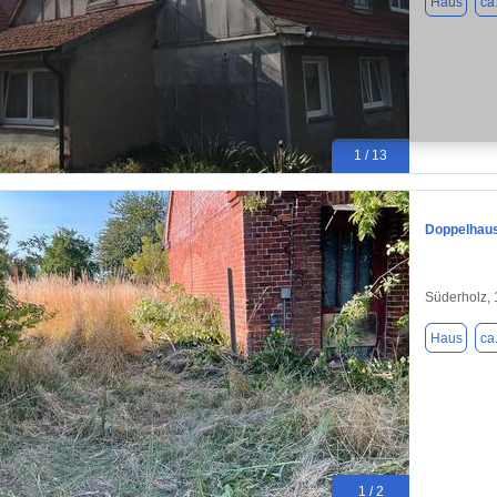
Haus
ca
1 / 13
Doppelhaus
Süderholz,
Haus
ca
1 / 2