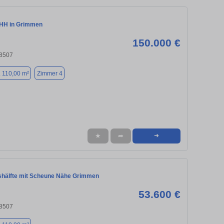
DHH in Grimmen
150.000 €
8507
. 110,00 m²
Zimmer 4
★
➦
➜
hälfte mit Scheune Nähe Grimmen
53.600 €
8507