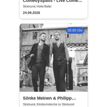
ComedySpass - Live Comedy
Mix-Show
Stralsund, Hotel Baltic
24.09.2026
20:00 Uhr
Sönke Meinen & Philipp
Wiechert | Konzert in
Stralsund, Klinikumskirche zu Stralsund