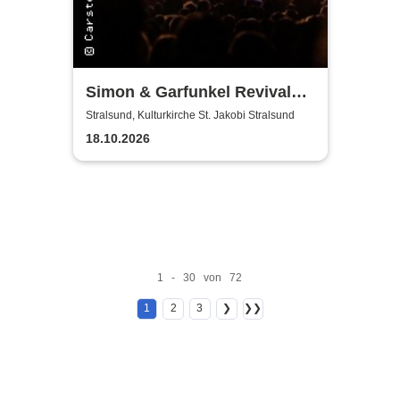
Simon & Garfunkel Revival
Band
Stralsund, Kulturkirche St. Jakobi Stralsund
18.10.2026
1 - 30 von 72
1
2
3
❯
❯❯