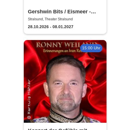
Gershwin Bits / Eismeer -
Theater Vorpommern
Stralsund, Theater Stralsund
28.10.2026 - 08.01.2027
15:00 Uhr