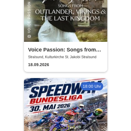
Voice Passion: Songs from
Outlander, Vikings & The Last
Stralsund, Kulturkirche St. Jakobi Stralsund
Kingdom
18.09.2026
18:00 Uhr