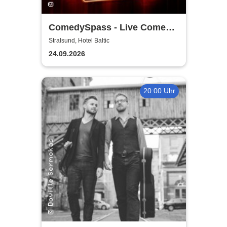
ComedySpass - Live Comedy
Mix-Show
Stralsund, Hotel Baltic
24.09.2026
20:00 Uhr