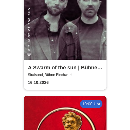
A Swarm of the sun | Bühne
Blechwerk
Stralsund, Bühne Blechwerk
16.10.2026
19:00 Uhr