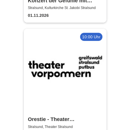
Konzert der Gefühle mit
Ronny Weiland
Stralsund, Kulturkirche St. Jakobi Stralsund
01.11.2026
10:00 Uhr
Orestie - Theater
Vorpommern
Stralsund, Theater Stralsund