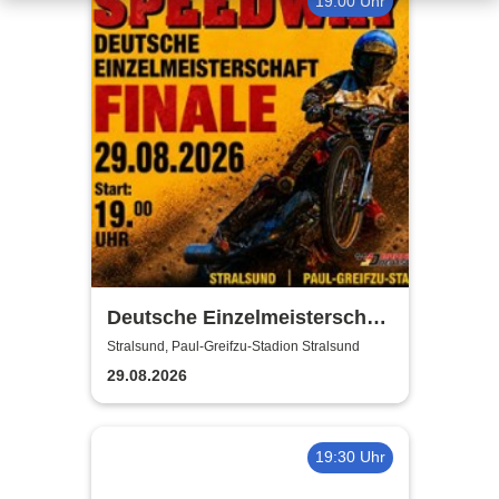
19:00 Uhr
Deutsche Einzelmeisterschaft
Finale | MC Nordstern
Stralsund, Paul-Greifzu-Stadion Stralsund
Stralsund
29.08.2026
19:30 Uhr