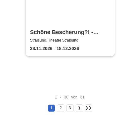
Schöne Bescherung?! -
Theater Vorpommern
Stralsund, Theater Stralsund
28.11.2026 - 18.12.2026
1 - 30 von 61
1
2
3
❯
❯❯