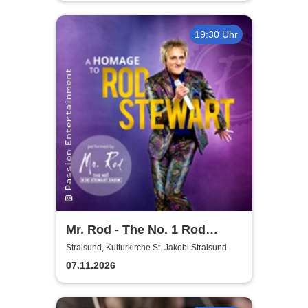
19:30 Uhr
Mr. Rod - The No. 1 Rod
Stewart Show
Stralsund, Kulturkirche St. Jakobi Stralsund
07.11.2026