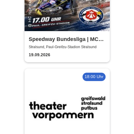
Speedway Bundesliga | MC
Nordstern Stralsund
Stralsund, Paul-Greifzu-Stadion Stralsund
19.09.2026
18:00 Uhr