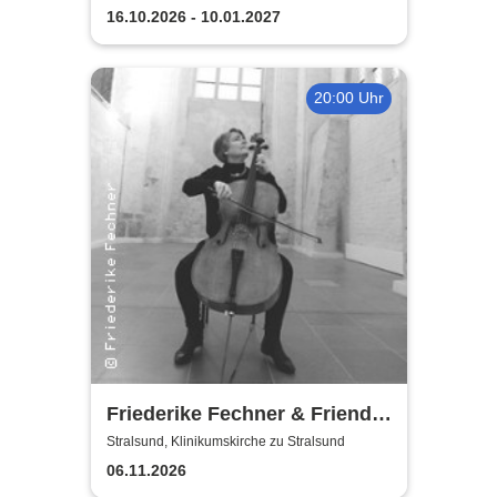
16.10.2026 - 10.01.2027
20:00 Uhr
Friederike Fechner & Friends
- Konzert im dunklen Monat
Stralsund, Klinikumskirche zu Stralsund
06.11.2026