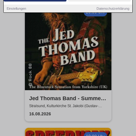
Einstellungen
Datenschutzerklärung
20:00 Uhr
Jed Thomas Band - Summer
Tour 2026
Stralsund, Kulturkirche St. Jakobi (Gustav-
Adolf-Saal)
16.08.2026