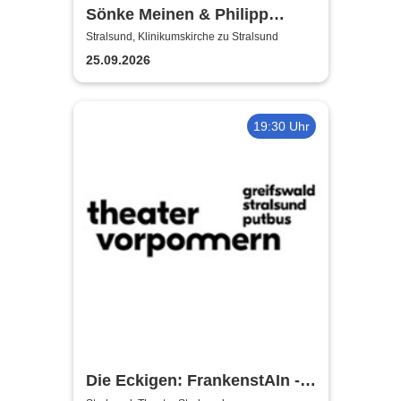
Sönke Meinen & Philipp
Wiechert | Konzert in
Stralsund, Klinikumskirche zu Stralsund
Klinikumskirche Strasund
25.09.2026
19:30 Uhr
Die Eckigen: FrankenstAIn -