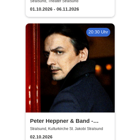
Theater Vorpommern
Stralsund, Theater Stralsund
01.10.2026 - 06.11.2026
20:30 Uhr
Peter Heppner & Band -
Akustik Tour 2026
Stralsund, Kulturkirche St. Jakobi Stralsund
02.10.2026