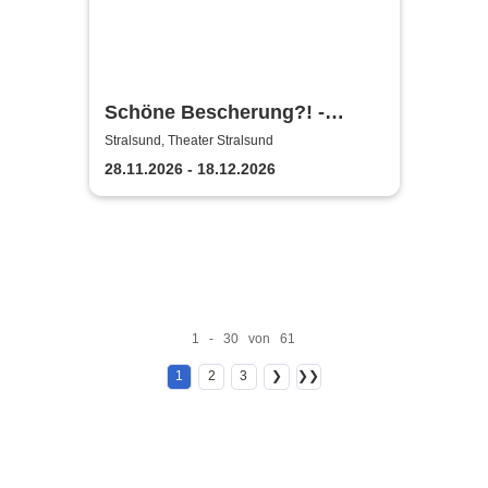
Schöne Bescherung?! -
Theater Vorpommern
Stralsund, Theater Stralsund
28.11.2026 - 18.12.2026
1 - 30 von 61
1
2
3
❯
❯❯