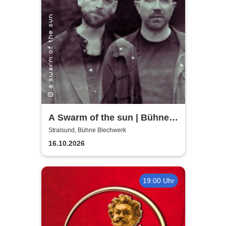
A Swarm of the sun | Bühne
Blechwerk
Stralsund, Bühne Blechwerk
16.10.2026
19:00 Uhr