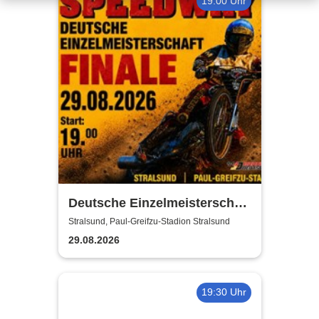
19:00 Uhr
Deutsche Einzelmeisterschaft
Finale | MC Nordstern
Stralsund, Paul-Greifzu-Stadion Stralsund
Stralsund
29.08.2026
19:30 Uhr