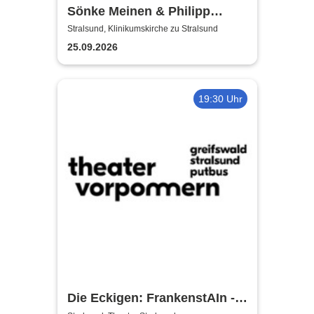
Sönke Meinen & Philipp
Wiechert | Konzert in
Stralsund, Klinikumskirche zu Stralsund
Klinikumskirche Strasund
25.09.2026
19:30 Uhr
Die Eckigen: FrankenstAIn -