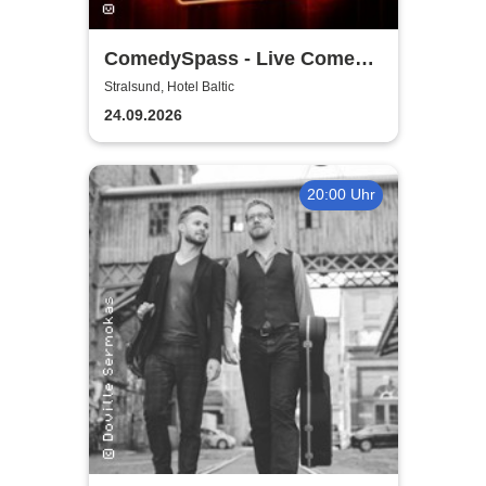
ComedySpass - Live Comedy
Mix-Show
Stralsund, Hotel Baltic
24.09.2026
20:00 Uhr