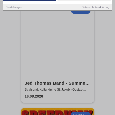
Einstellungen
Datenschutzerklärung
20:00 Uhr
Jed Thomas Band - Summer
Tour 2026
Stralsund, Kulturkirche St. Jakobi (Gustav-
Adolf-Saal)
16.08.2026