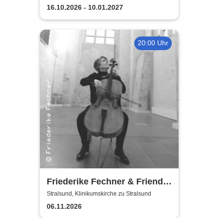
16.10.2026 - 10.01.2027
20:00 Uhr
Friederike Fechner & Friends
- Konzert im dunklen Monat
Stralsund, Klinikumskirche zu Stralsund
06.11.2026