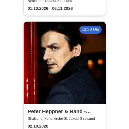
Theater Vorpommern
Stralsund, Theater Stralsund
01.10.2026 - 06.11.2026
20:30 Uhr
Peter Heppner & Band -
Akustik Tour 2026
Stralsund, Kulturkirche St. Jakobi Stralsund
02.10.2026