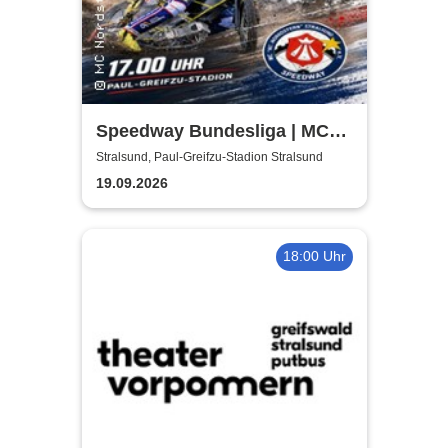
Speedway Bundesliga | MC
Nordstern Stralsund
Stralsund, Paul-Greifzu-Stadion Stralsund
19.09.2026
18:00 Uhr