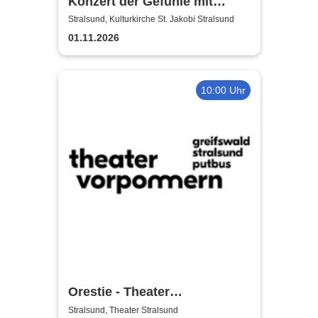
Konzert der Gefühle mit
Ronny Weiland
Stralsund, Kulturkirche St. Jakobi Stralsund
01.11.2026
10:00 Uhr
Orestie - Theater
Vorpommern
Stralsund, Theater Stralsund