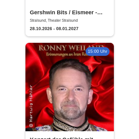
Gershwin Bits / Eismeer -
Theater Vorpommern
Stralsund, Theater Stralsund
28.10.2026 - 08.01.2027
15:00 Uhr