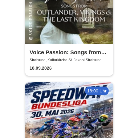
Voice Passion: Songs from
Outlander, Vikings & The Last
Stralsund, Kulturkirche St. Jakobi Stralsund
Kingdom
18.09.2026
18:00 Uhr