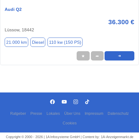
Audi Q2
36.300 €
Lüssow, 18442
21.000 km
Diesel
110 kw (150 PS)
★
➦
➜
Ratgeber
Presse
Lokales
Über Uns
Impressum
Datenschutz
Cookies
Copyright © 2000 - 2026 | 1A Infosysteme GmbH | Content by: 1A-Anzeigenmarkt.de