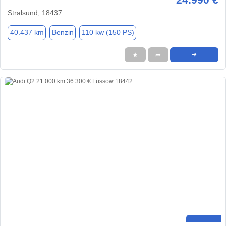
Stralsund, 18437
40.437 km
Benzin
110 kw (150 PS)
★
➦
➜