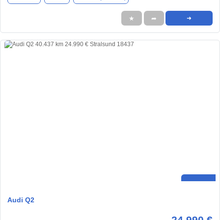
★
➦
➜
Audi Q2
24.990 €