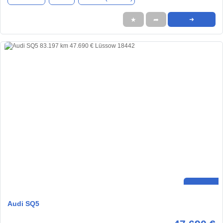
★
➦
➜
Audi SQ5