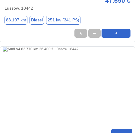
47.690 €
Lüssow, 18442
83.197 km
Diesel
251 kw (341 PS)
★
➦
➜