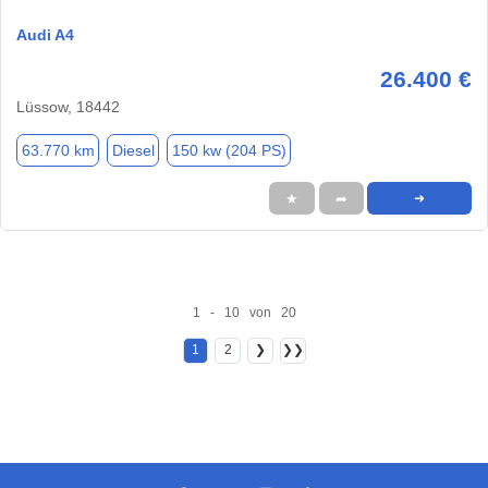
Audi A4
26.400 €
Lüssow, 18442
63.770 km
Diesel
150 kw (204 PS)
★
➦
➜
1 - 10 von 20
1
2
❯
❯❯