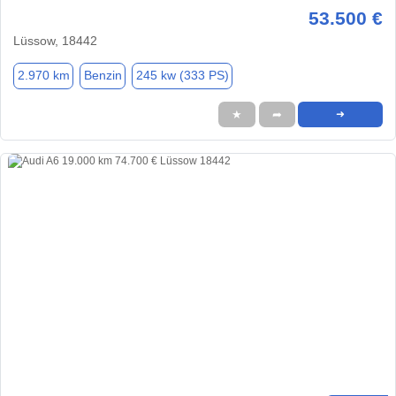
53.500 €
Lüssow, 18442
2.970 km
Benzin
245 kw (333 PS)
★
➦
➜