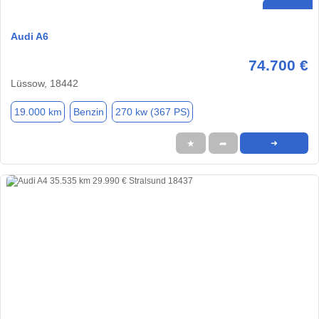
Audi A6
74.700 €
Lüssow, 18442
19.000 km
Benzin
270 kw (367 PS)
★
➦
➜