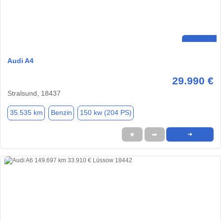
Audi A4
29.990 €
Stralsund, 18437
35.535 km
Benzin
150 kw (204 PS)
★
➦
➜