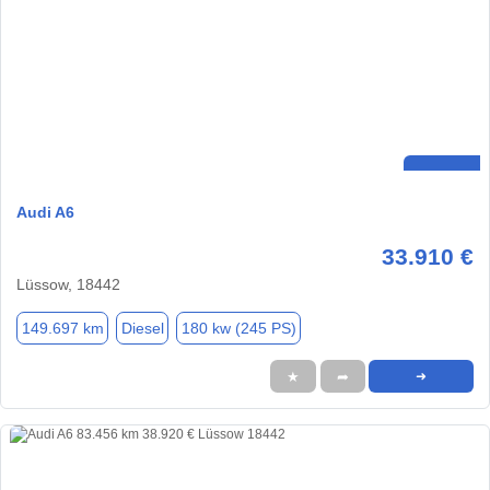
Audi A6
33.910 €
Lüssow, 18442
149.697 km
Diesel
180 kw (245 PS)
★
➦
➜