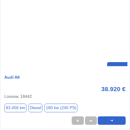
Audi A6
38.920 €
Lüssow, 18442
83.456 km
Diesel
180 kw (245 PS)
★
➦
➜