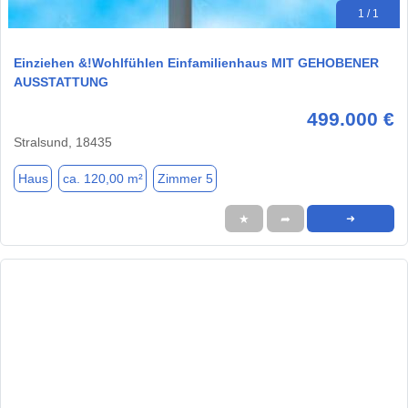
1 / 1
Einziehen &!Wohlfühlen Einfamilienhaus MIT GEHOBENER
AUSSTATTUNG
499.000 €
Stralsund, 18435
Haus
ca. 120,00 m²
Zimmer 5
★
➦
➜