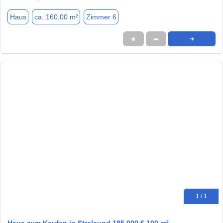
Haus
ca. 160,00 m²
Zimmer 6
★
➦
➜
1 / 1
Haus zum Kaufen in Stralsund 185.000 € 100 m²