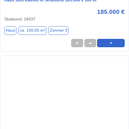
185.000 €
Stralsund, 18437
Haus
ca. 100,00 m²
Zimmer 3
★
➦
➜