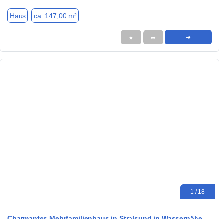
Haus
ca. 147,00 m²
★
➦
➜
1 / 18
Charmantes Mehrfamilienhaus in Stralsund in Wassernähe