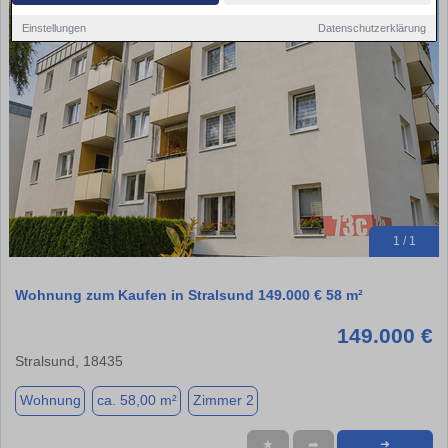
Einstellungen
Datenschutzerklärung
1 / 1
Wohnung zum Kaufen in Stralsund 149.000 € 58 m²
149.000 €
Stralsund, 18435
Wohnung
ca. 58,00 m²
Zimmer 2
★
➦
➜