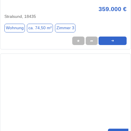
359.000 €
Stralsund, 18435
Wohnung
ca. 74,50 m²
Zimmer 3
★
➦
➜