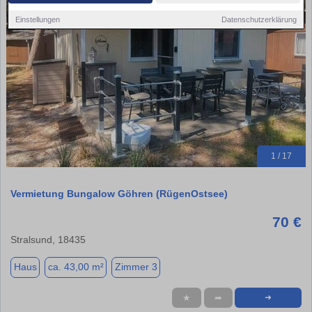
Einstellungen
Datenschutzerklärung
1 / 17
Vermietung Bungalow Göhren (RügenOstsee)
70 €
Stralsund, 18435
Haus
ca. 43,00 m²
Zimmer 3
★
➦
➜