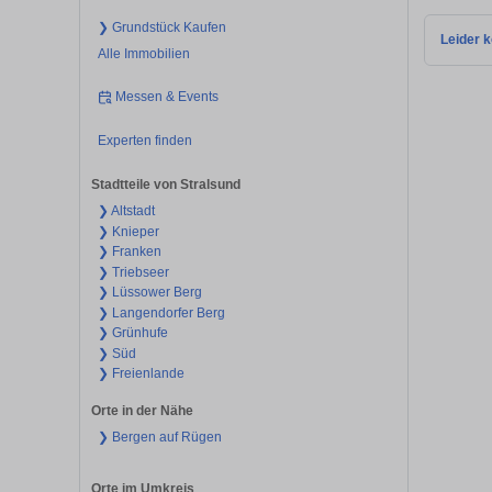
❯ Grundstück Kaufen
Leider k
Alle Immobilien
Messen & Events
Experten finden
Stadtteile von Stralsund
❯ Altstadt
❯ Knieper
❯ Franken
❯ Triebseer
❯ Lüssower Berg
❯ Langendorfer Berg
❯ Grünhufe
❯ Süd
❯ Freienlande
Orte in der Nähe
❯ Bergen auf Rügen
Orte im Umkreis