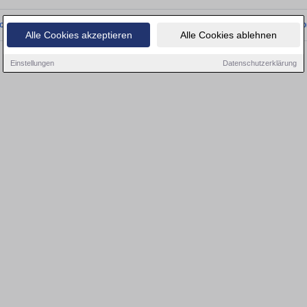
onnten wir derzeit keine passenden Objekte finden. Schauen Sie bald wieder vo
Alle Cookies akzeptieren
Alle Cookies ablehnen
Einstellungen
Datenschutzerklärung