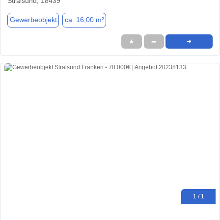
Stralsund, 18439
Gewerbeobjekt
ca. 16,00 m²
★
➦
➜
1 / 1