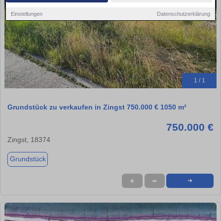
Einstellungen
Datenschutzerklärung
1 / 1
Grundstück zu verkaufen in Zingst 750.000 € 1050 m²
750.000 €
Zingst, 18374
Grundstück
★
➦
➜