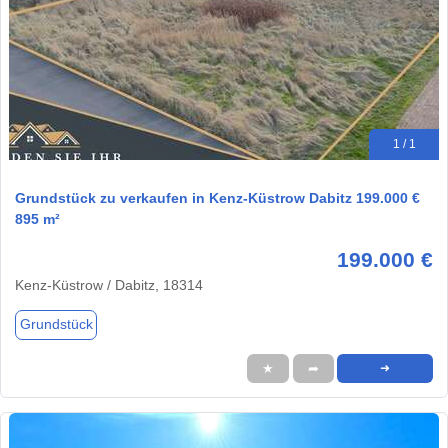
1 / 1
Grundstück zu verkaufen in Kenz-Küstrow Dabitz 199.000 €
895 m²
199.000 €
Kenz-Küstrow / Dabitz, 18314
Grundstück
★
➦
➜