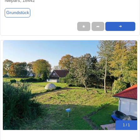
Niepars, 18442
Grundstück
★
➦
➜
1 / 1