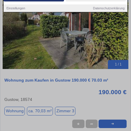
Einstellungen
Datenschutzerklärung
1 / 1
Wohnung zum Kaufen in Gustow 190.000 € 70.03 m²
190.000 €
Gustow, 18574
Wohnung
ca. 70,03 m²
Zimmer 3
★
➦
➜