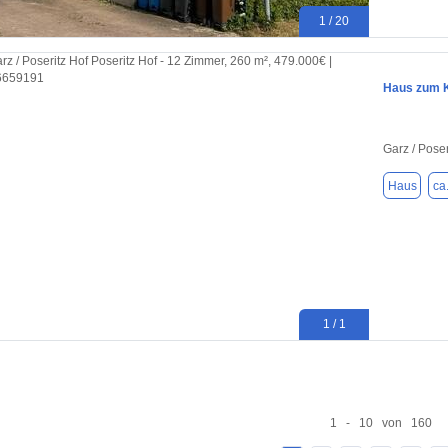
1 / 20
Haus zum K
Garz / Pose
Haus
ca
1 / 1
1 - 10 von 160