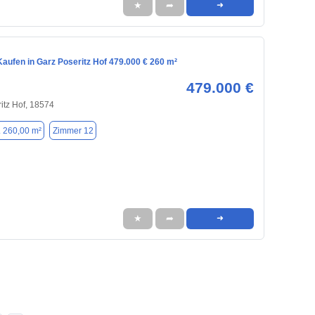
★
➦
➜
aufen in Garz Poseritz Hof 479.000 € 260 m²
479.000 €
ritz Hof, 18574
. 260,00 m²
Zimmer 12
★
➦
➜