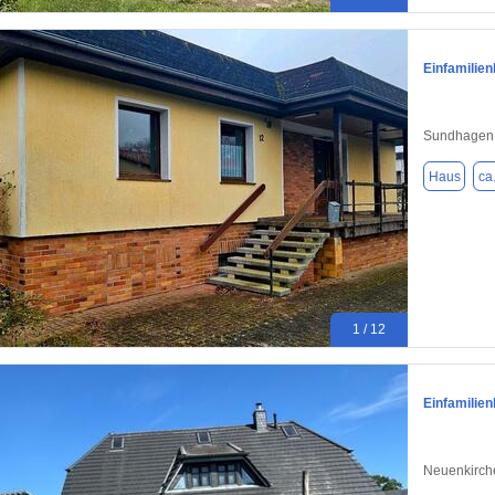
Einfamilie
Sundhagen
Haus
ca
1 / 12
Einfamilie
Neuenkirch