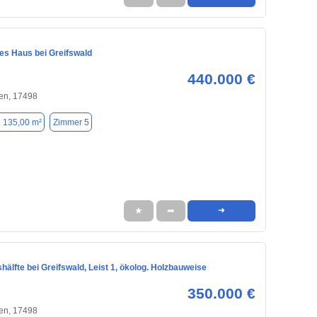
es Haus bei Greifswald
440.000 €
en, 17498
. 135,00 m²
Zimmer 5
★
➦
➜
älfte bei Greifswald, Leist 1, ökolog. Holzbauweise
350.000 €
en, 17498