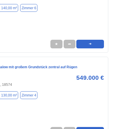
. 140,00 m²
Zimmer 6
★
➦
➜
alow mit großem Grundstück zentral auf Rügen
549.000 €
, 18574
. 130,00 m²
Zimmer 4