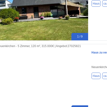
Haus
ca
1 / 9
Haus zu ve
Neuenkirch
Haus
ca