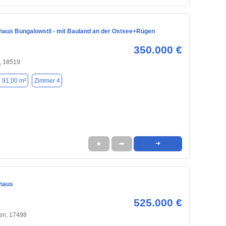
nhaus Bungalowstil - mit Bauland an der Ostsee+Rügen
350.000 €
, 18519
. 91,00 m²
Zimmer 4
★
➦
➜
nhaus
525.000 €
en, 17498