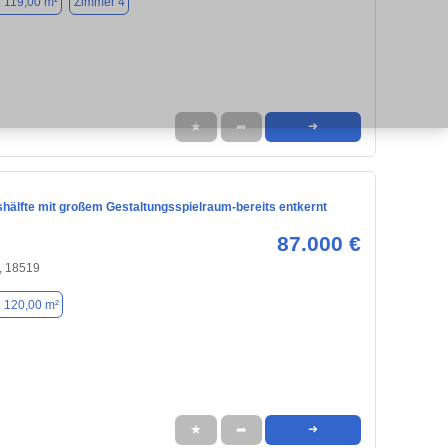
. 119,00 m²
Zimmer 4
★
➦
➜
hälfte mit großem Gestaltungsspielraum-bereits entkernt
87.000 €
, 18519
. 120,00 m²
★
➦
➜