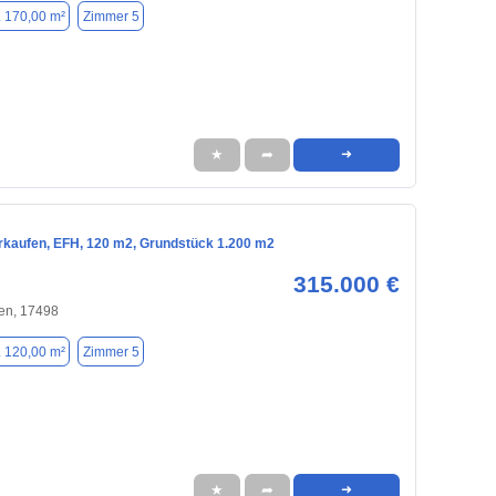
. 170,00 m²
Zimmer 5
★
➦
➜
rkaufen, EFH, 120 m2, Grundstück 1.200 m2
315.000 €
en, 17498
. 120,00 m²
Zimmer 5
★
➦
➜