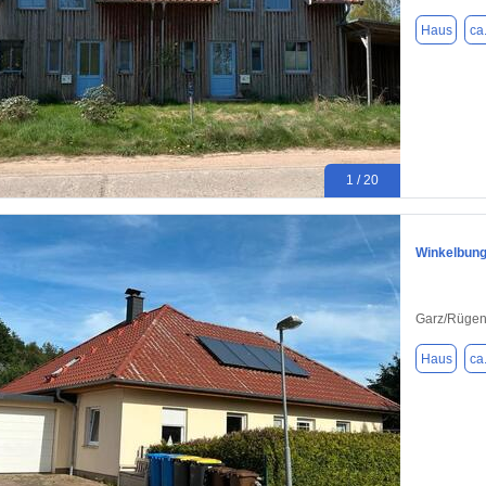
Haus
ca
1 / 20
Winkelbung
Garz/Rügen
Haus
ca