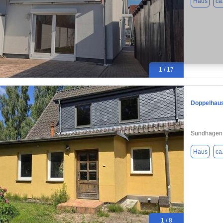
Haus
ca
1 / 17
Doppelhaus
Sundhagen
Haus
ca
1 / 8