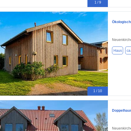
1 / 9
Ökologisch
Neuenkirch
Haus
ca
1 / 10
Doppelhaush
Neuenkirch