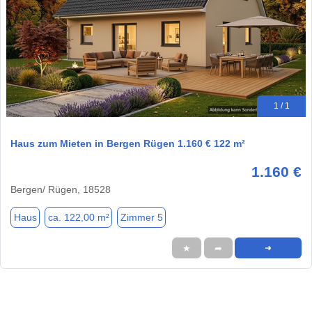
1 / 1
Haus zum Mieten in Bergen Rügen 1.160 € 122 m²
1.160 €
Bergen/ Rügen, 18528
Haus
ca. 122,00 m²
Zimmer 5
★
➦
➜