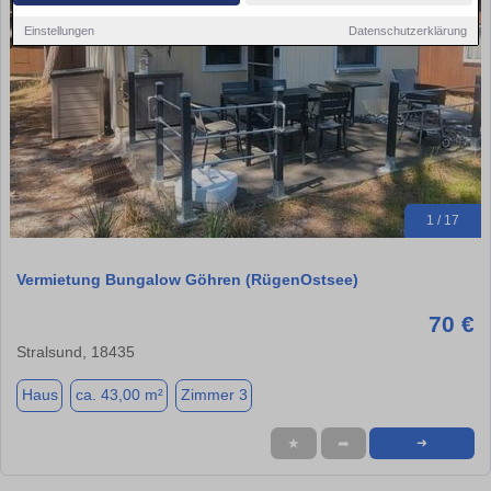
Einstellungen
Datenschutzerklärung
1 / 17
Vermietung Bungalow Göhren (RügenOstsee)
70 €
Stralsund, 18435
Haus
ca. 43,00 m²
Zimmer 3
★
➦
➜