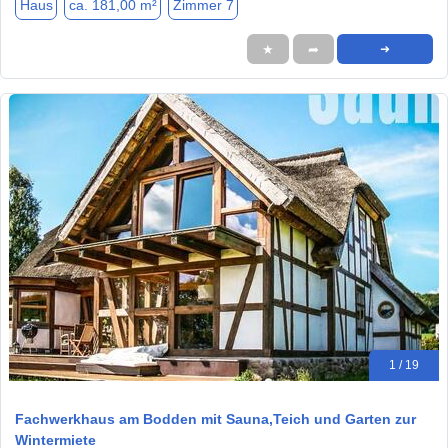
Haus
ca. 181,00 m²
Zimmer 7
★
➦
➜
1 / 19
Fachwerkhaus am Bodden mit Sauna,Teich und Garten zur
Wintermiete