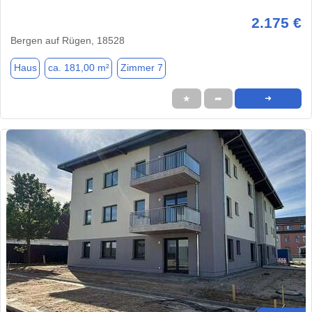
2.175 €
Bergen auf Rügen, 18528
Haus
ca. 181,00 m²
Zimmer 7
★
➦
➜