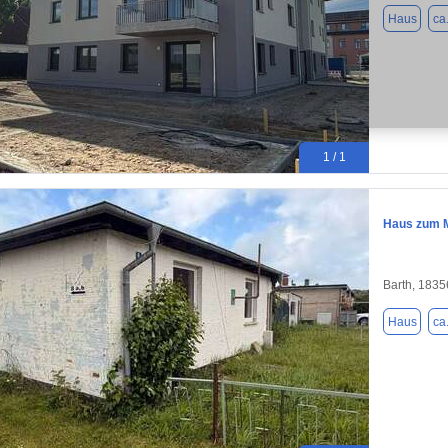
Haus
ca
1 / 1
Haus zum M
Barth, 1835
Haus
ca