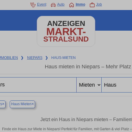
Event
Auto
Immo
Job
ANZEIGEN
MARKT-
STRALSUND
MMOBILIEN
❯
NIEPARS
❯
HAUS-MIETEN
Haus mieten in Niepars – Mehr Plat
×
×
rs
Haus Mieten
Jetzt ein Haus in Niepars mieten – Familie
Finde ein Haus zur Miete in Niepars! Perfekt für Familien, mit Garten & viel Plat