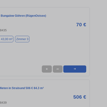
 Bungalow Göhren (RügenOstsee)
70 €
18435
. 43,00 m²
Zimmer 3
★
➦
➜
eten in Stralsund 506 € 84.3 m²
506 €
18439