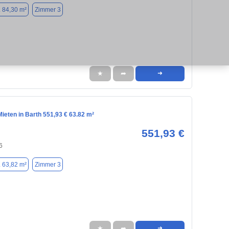
. 84,30 m²
Zimmer 3
★
➦
➜
ieten in Barth 551,93 € 63.82 m²
551,93 €
6
. 63,82 m²
Zimmer 3
★
➦
➜