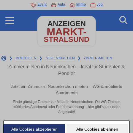
Event
Auto
Immo
Job
ANZEIGEN
MARKT-
STRALSUND
❯
IMMOBILIEN
❯
NEUENKIRCHEN
❯
ZIMMER-MIETEN
Zimmer mieten in Neuenkirchen – Ideal für Studenten &
Pendler
Jetzt ein Zimmer in Neuenkirchen mieten – WG & möblierte
Apartments
Finde günstige Zimmer zur Miete in Neuenkirchen. Ob WG-Zimmer,
möbliertes Apartment oder Pendlerwohnung – hier gibt’s passende
Angebote!
Leider konnten wir derzeit keine passenden Objekte finden. Schauen Sie
Alle Cookies akzeptieren
Alle Cookies ablehnen
bald wieder vorbei!