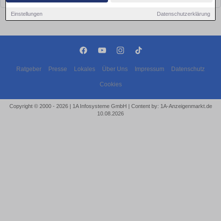
Einstellungen
Datenschutzerklärung
Ratgeber
Presse
Lokales
Über Uns
Impressum
Datenschutz
Cookies
Copyright © 2000 - 2026 | 1A Infosysteme GmbH | Content by: 1A-Anzeigenmarkt.de
10.08.2026