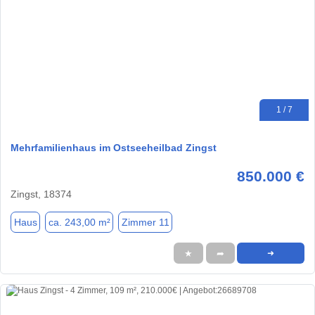
1 / 7
Mehrfamilienhaus im Ostseeheilbad Zingst
850.000 €
Zingst, 18374
Haus
ca. 243,00 m²
Zimmer 11
★
➦
➜