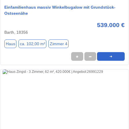
Einfamilienhaus massiv Winkelbugalow mit Grundstück-
Ostseenähe
539.000 €
Barth, 18356
Haus
ca. 102,00 m²
Zimmer 4
★
➦
➜