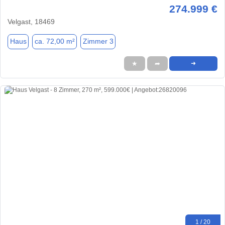
274.999 €
Velgast, 18469
Haus
ca. 72,00 m²
Zimmer 3
★
➦
➜
1 / 20