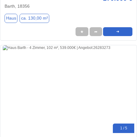
Barth, 18356
Haus
ca. 130,00 m²
★
➦
➜
1 / 5