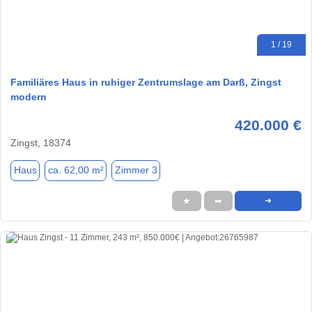
1 / 19
Familiäres Haus in ruhiger Zentrumslage am Darß, Zingst
modern
420.000 €
Zingst, 18374
Haus
ca. 62,00 m²
Zimmer 3
★
➦
➜