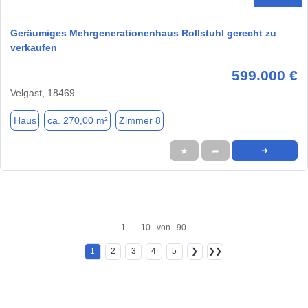
Geräumiges Mehrgenerationenhaus Rollstuhl gerecht zu
verkaufen
599.000 €
Velgast, 18469
Haus
ca. 270,00 m²
Zimmer 8
★
➦
➜
1 - 10 von 90
1
2
3
4
5
❯
❯❯