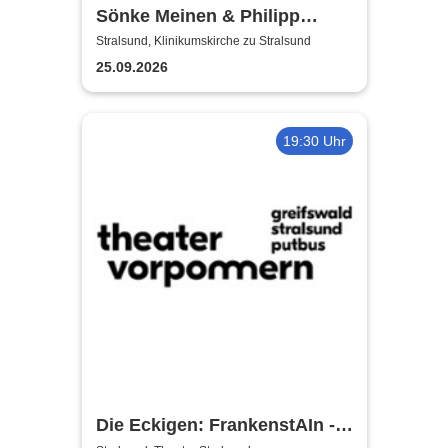
Sönke Meinen & Philipp
Wiechert | Konzert in
Stralsund, Klinikumskirche zu Stralsund
Klinikumskirche Strasund
25.09.2026
19:30 Uhr
Die Eckigen: FrankenstAIn -