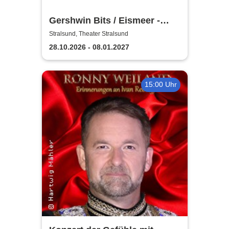
Gershwin Bits / Eismeer -
Theater Vorpommern
Stralsund, Theater Stralsund
28.10.2026 - 08.01.2027
15:00 Uhr