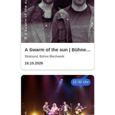
A Swarm of the sun | Bühne
Blechwerk
Stralsund, Bühne Blechwerk
16.10.2026
15:30 Uhr