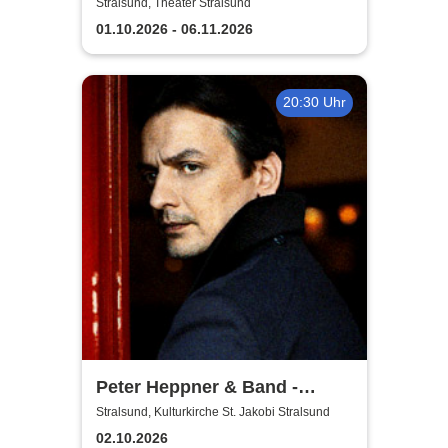
Theater Vorpommern
Stralsund, Theater Stralsund
01.10.2026 - 06.11.2026
20:30 Uhr
Peter Heppner & Band -
Akustik Tour 2026
Stralsund, Kulturkirche St. Jakobi Stralsund
02.10.2026