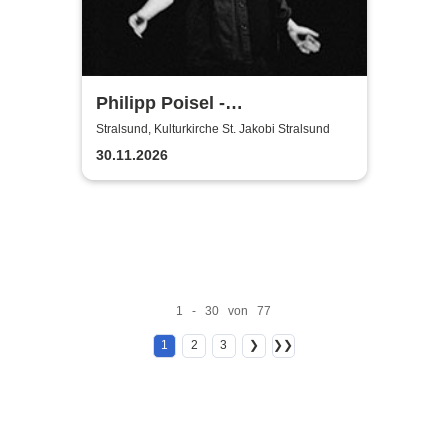
Philipp Poisel -
Adventskonzerte 2026 - Solo
Stralsund, Kulturkirche St. Jakobi Stralsund
30.11.2026
1 - 30 von 77
1
2
3
❯
❯❯