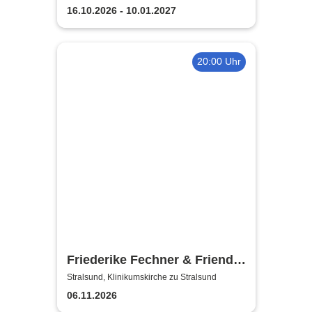
16.10.2026 - 10.01.2027
20:00 Uhr
Friederike Fechner & Friends
- Konzert im dunklen Monat
Stralsund, Klinikumskirche zu Stralsund
06.11.2026