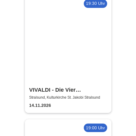
19:30 Uhr
VIVALDI - Die Vier
Jahreszeiten | Philharmonie
Stralsund, Kulturkirche St. Jakobi Stralsund
der Solisten | Vladik Otaryan
14.11.2026
19:00 Uhr