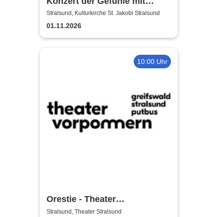
Konzert der Gefühle mit
Ronny Weiland
Stralsund, Kulturkirche St. Jakobi Stralsund
01.11.2026
10:00 Uhr
Orestie - Theater
Vorpommern
Stralsund, Theater Stralsund