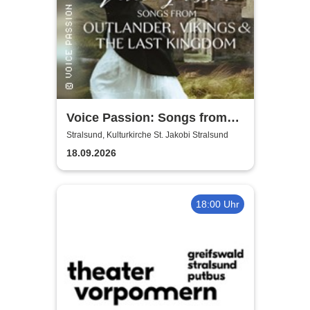
Voice Passion: Songs from
Outlander, Vikings & The Last
Stralsund, Kulturkirche St. Jakobi Stralsund
Kingdom
18.09.2026
18:00 Uhr