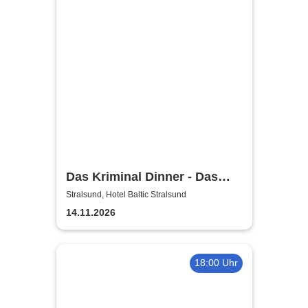
Das Kriminal Dinner - Das
True Crime Dinner
Stralsund, Hotel Baltic Stralsund
14.11.2026
18:00 Uhr