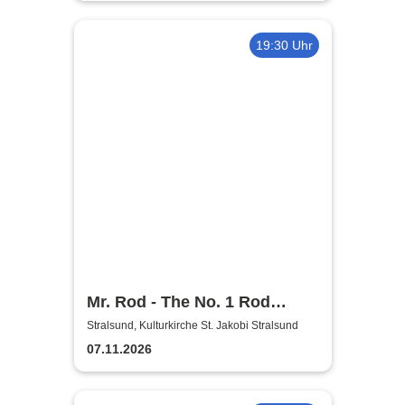
19:30 Uhr
Mr. Rod - The No. 1 Rod
Stewart Show
Stralsund, Kulturkirche St. Jakobi Stralsund
07.11.2026