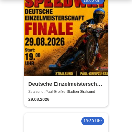
19:00 Uhr
Deutsche Einzelmeisterschaft
Finale | MC Nordstern
Stralsund, Paul-Greifzu-Stadion Stralsund
Stralsund
29.08.2026
19:30 Uhr