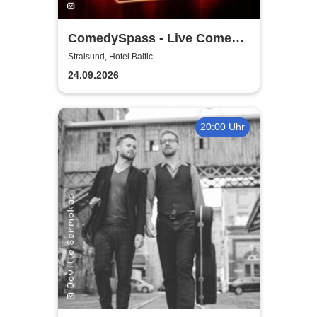
ComedySpass - Live Comedy
Mix-Show
Stralsund, Hotel Baltic
24.09.2026
20:00 Uhr