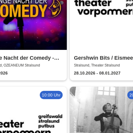
e Nacht der Comedy -
Gershwin Bits / Eismee
tadt lacht
Theater Vorpommern
nd, OZEANEUM Stralsund
Stralsund, Theater Stralsund
2026
28.10.2026 - 08.01.2027
10:00 Uhr
2