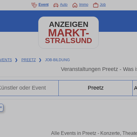
Event
Auto
Immo
Job
ANZEIGEN
MARKT-
STRALSUND
VENTS
❯
PREETZ
❯
JOB-BILDUNG
Veranstaltungen Preetz - Was is
×
Alle Events in Preetz - Konzerte, Thea