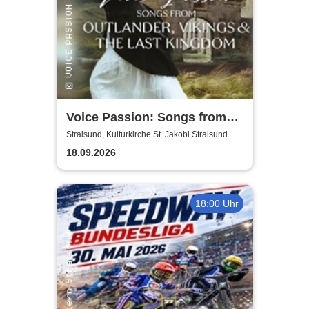
Voice Passion: Songs from
Outlander, Vikings & The Last
Stralsund, Kulturkirche St. Jakobi Stralsund
Kingdom
18.09.2026
18:00 Uhr