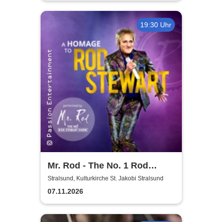
19:30 Uhr
Mr. Rod - The No. 1 Rod
Stewart Show
Stralsund, Kulturkirche St. Jakobi Stralsund
07.11.2026