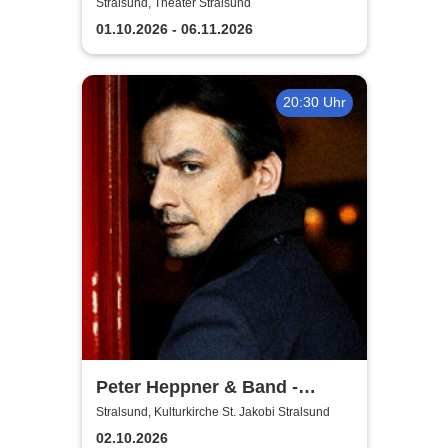
Theater Vorpommern
Stralsund, Theater Stralsund
01.10.2026 - 06.11.2026
20:30 Uhr
Peter Heppner & Band -
Akustik Tour 2026
Stralsund, Kulturkirche St. Jakobi Stralsund
02.10.2026