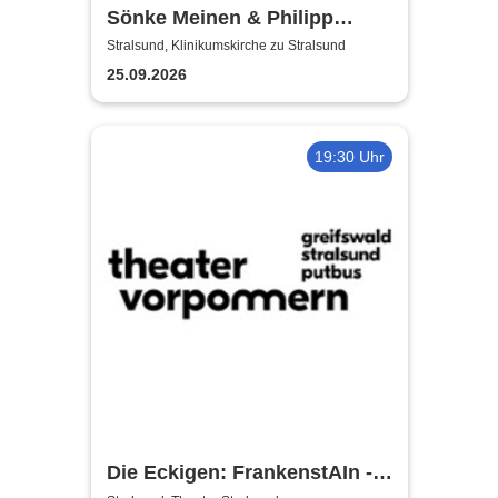
Sönke Meinen & Philipp
Wiechert | Konzert in
Stralsund, Klinikumskirche zu Stralsund
Klinikumskirche Strasund
25.09.2026
19:30 Uhr
Die Eckigen: FrankenstAIn -