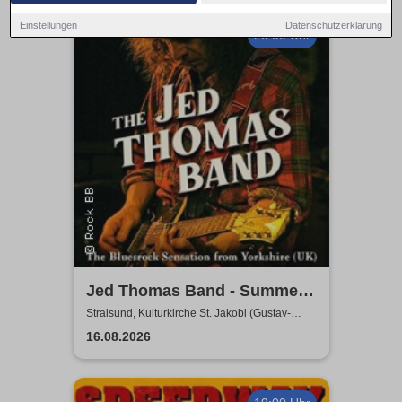
Einstellungen
Datenschutzerklärung
20:00 Uhr
Jed Thomas Band - Summer
Tour 2026
Stralsund, Kulturkirche St. Jakobi (Gustav-
Adolf-Saal)
16.08.2026