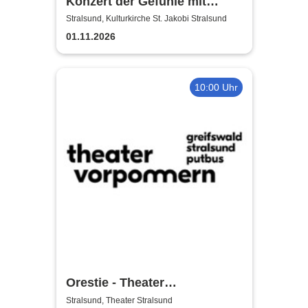
Konzert der Gefühle mit
Ronny Weiland
Stralsund, Kulturkirche St. Jakobi Stralsund
01.11.2026
10:00 Uhr
Orestie - Theater
Vorpommern
Stralsund, Theater Stralsund