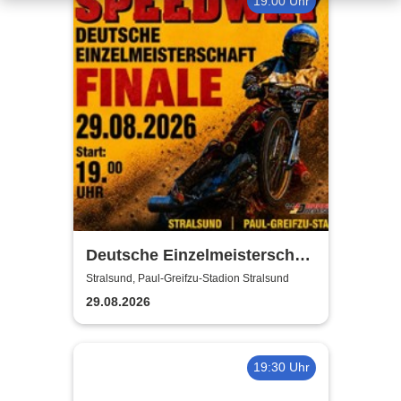
19:00 Uhr
Deutsche Einzelmeisterschaft
Finale | MC Nordstern
Stralsund, Paul-Greifzu-Stadion Stralsund
Stralsund
29.08.2026
19:30 Uhr