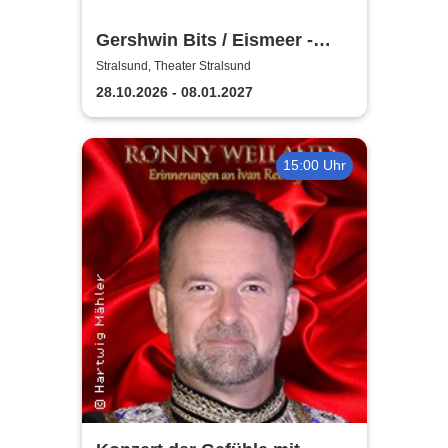
Gershwin Bits / Eismeer -
Theater Vorpommern
Stralsund, Theater Stralsund
28.10.2026 - 08.01.2027
15:00 Uhr