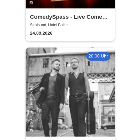
ComedySpass - Live Comedy
Mix-Show
Stralsund, Hotel Baltic
24.09.2026
20:00 Uhr