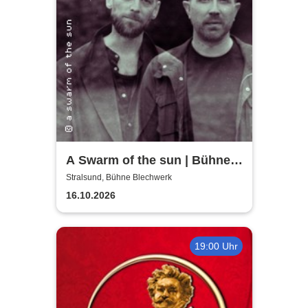
A Swarm of the sun | Bühne
Blechwerk
Stralsund, Bühne Blechwerk
16.10.2026
19:00 Uhr