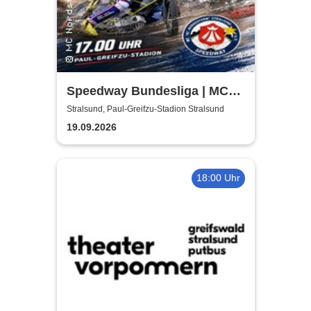
Speedway Bundesliga | MC
Nordstern Stralsund
Stralsund, Paul-Greifzu-Stadion Stralsund
19.09.2026
18:00 Uhr