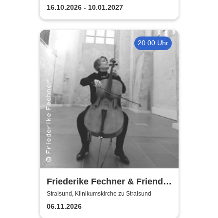
16.10.2026 - 10.01.2027
20:00 Uhr
Friederike Fechner & Friends
- Konzert im dunklen Monat
Stralsund, Klinikumskirche zu Stralsund
06.11.2026