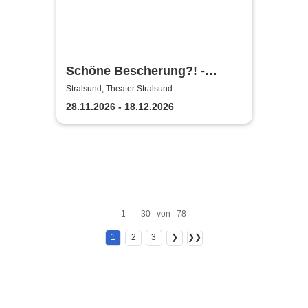
Schöne Bescherung?! -
Theater Vorpommern
Stralsund, Theater Stralsund
28.11.2026 - 18.12.2026
1 - 30 von 78
1
2
3
❯
❯❯