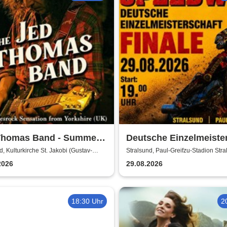
Thomas Band - Summer
Deutsche Einzelmeiste
 2026
Finale | MC Nordstern
d, Kulturkirche St. Jakobi (Gustav-
Stralsund, Paul-Greifzu-Stadion Str
al)
Stralsund
2026
29.08.2026
18:30 Uhr
2