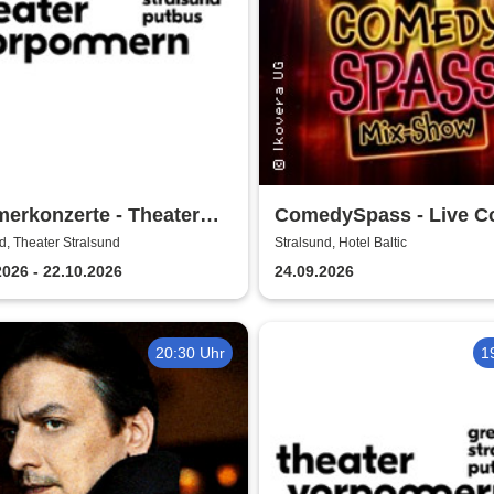
erkonzerte - Theater
ComedySpass - Live 
ommern
Mix-Show
d, Theater Stralsund
Stralsund, Hotel Baltic
2026 - 22.10.2026
24.09.2026
20:30 Uhr
1