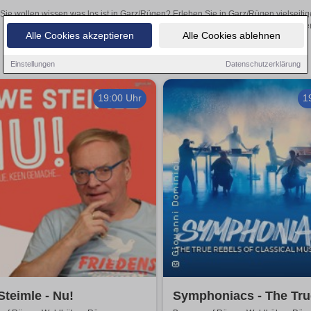
Sie wollen wissen was los ist in Garz/Rügen? Erleben Sie in Garz/Rügen vielseiti
Theateraufführungen oder aufregende Veranstaltungen in Garz/Rügen –
Alle Cookies akzeptieren
Alle Cookies ablehnen
Einstellungen
Datenschutzerklärung
19:00 Uhr
1
teimle - Nu!
Symphoniacs - The Tru