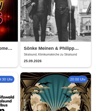
Comedy
Sönke Meinen & Philipp
Wiechert | Konzert in
Stralsund, Klinikumskirche zu Stralsund
Klinikumskirche Strasund
25.09.2026
9:30 Uhr
20:00 Uhr