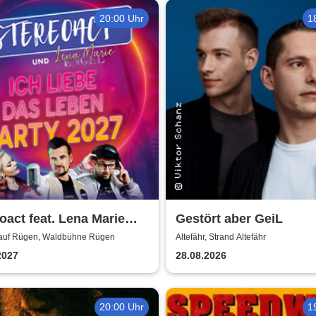
20:00 Uhr
1
oact feat. Lena Marie
Gestört aber GeiL
 - Ich liebe das Leben -
auf Rügen, Waldbühne Rügen
Altefähr, Strand Altefähr
 2027
2027
28.08.2026
20:00 Uhr
1