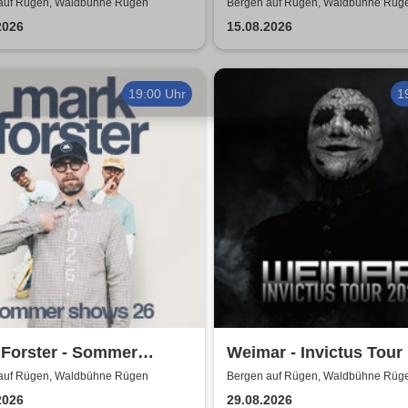
Rebels Of Classical Mu
auf Rügen, Waldbühne Rügen
Bergen auf Rügen, Waldbühne Rüg
2026
15.08.2026
19:00 Uhr
1
 Forster - Sommer
Weimar - Invictus Tour P
s 2026
auf Rügen, Waldbühne Rügen
Bergen auf Rügen, Waldbühne Rüg
2026
29.08.2026