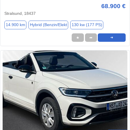
68.900 €
Stralsund, 18437
14.900 km
Hybrid (Benzin/Elekt
130 kw (177 PS)
★
➦
➜