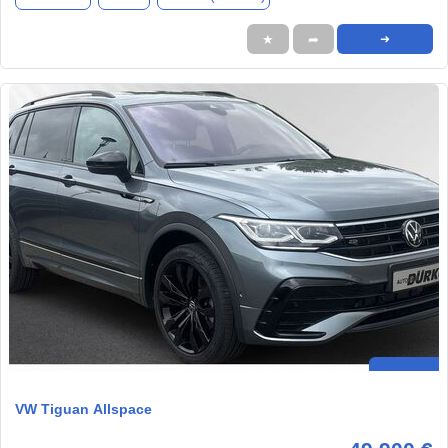
★
➦
➜
VW Tiguan Allspace