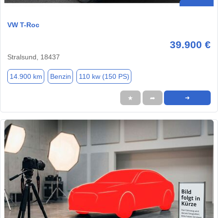
VW T-Roc
39.900 €
Stralsund, 18437
14.900 km
Benzin
110 kw (150 PS)
★
➦
➜