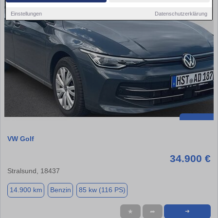
Einstellungen
Datenschutzerklärung
VW Golf
34.900 €
Stralsund, 18437
14.900 km
Benzin
85 kw (116 PS)
★
➦
➜