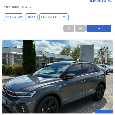
49.900 €
Stralsund, 18437
23.054 km
Diesel
142 kw (193 PS)
★
➦
➜