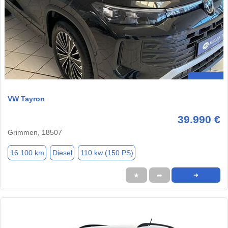
VW Tayron
39.990 €
Grimmen, 18507
16.100 km
Diesel
110 kw (150 PS)
★
➦
➜