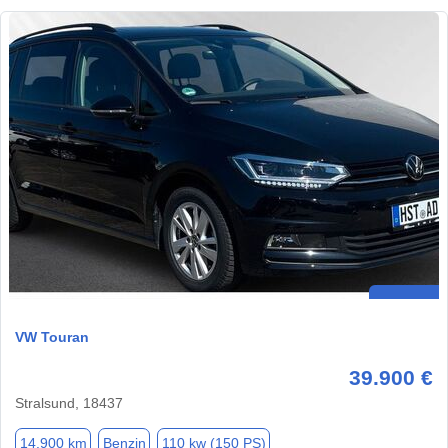
VW Touran
39.900 €
Stralsund, 18437
14.900 km
Benzin
110 kw (150 PS)