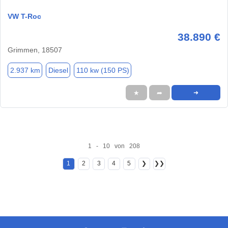
VW T-Roc
38.890 €
Grimmen, 18507
2.937 km
Diesel
110 kw (150 PS)
★
➦
➜
1 - 10 von 208
1
2
3
4
5
❯
❯❯