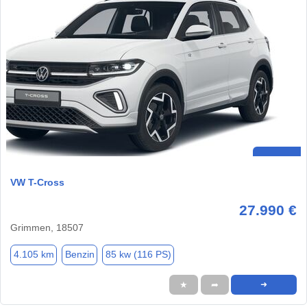
VW T-Cross
27.990 €
Grimmen, 18507
4.105 km
Benzin
85 kw (116 PS)
★
➦
➜