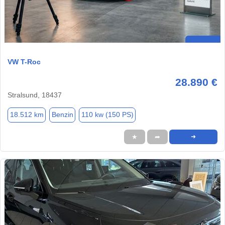
VW T-Roc
28.890 €
Stralsund, 18437
18.512 km
Benzin
110 kw (150 PS)
★
➦
➜