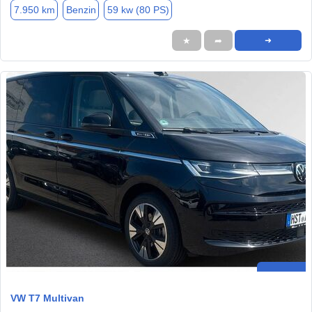
7.950 km
Benzin
59 kw (80 PS)
★
➦
➜
VW T7 Multivan