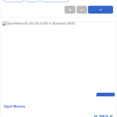
★
➦
➜
Opel Meriva
9.350 €