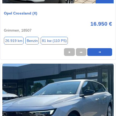
Opel Crossland (X)
16.950 €
Grimmen, 18507
26.919 km
Benzin
81 kw (110 PS)
★
➦
➜