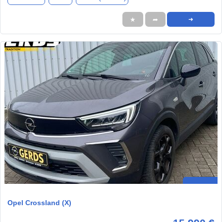
★
➦
➜
Opel Crossland (X)