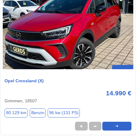
Opel Crossland (X)
14.990 €
Grimmen, 18507
80.129 km
Benzin
96 kw (131 PS)
★
➦
➜