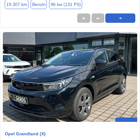
19.307 km
Benzin
96 kw (131 PS)
★
➦
➜
Opel Grandland (X)