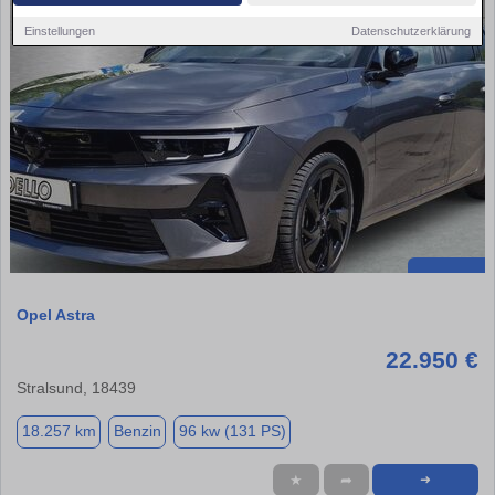
Einstellungen
Datenschutzerklärung
Opel Astra
22.950 €
Stralsund, 18439
18.257 km
Benzin
96 kw (131 PS)
★
➦
➜