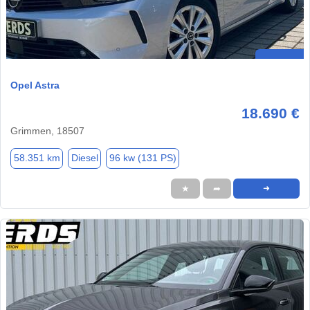
Opel Astra
18.690 €
Grimmen, 18507
58.351 km
Diesel
96 kw (131 PS)
★
➦
➜