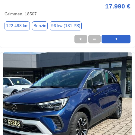
17.990 €
Grimmen, 18507
122.498 km
Benzin
96 kw (131 PS)
★
➦
➜