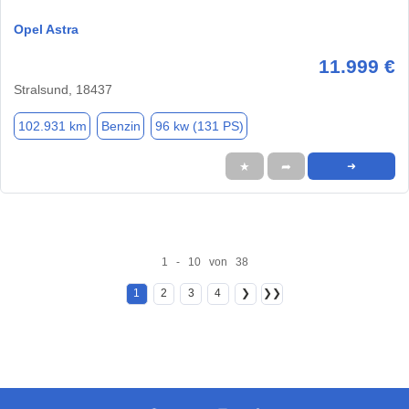
Opel Astra
11.999 €
Stralsund, 18437
102.931 km
Benzin
96 kw (131 PS)
★
➦
➜
1 - 10 von 38
1
2
3
4
❯
❯❯