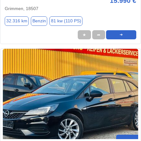
15.990 €
Grimmen, 18507
32.316 km
Benzin
81 kw (110 PS)
★
➦
➜