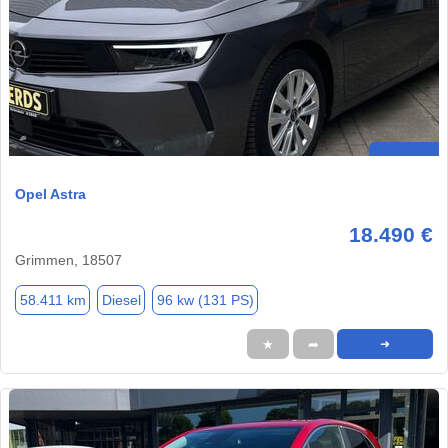
Opel Astra
18.490 €
Grimmen, 18507
58.411 km
Diesel
96 kw (131 PS)
★
➦
➜