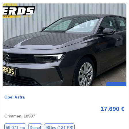
Opel Astra
17.690 €
Grimmen, 18507
59.071 km
Diesel
96 kw (131 PS)