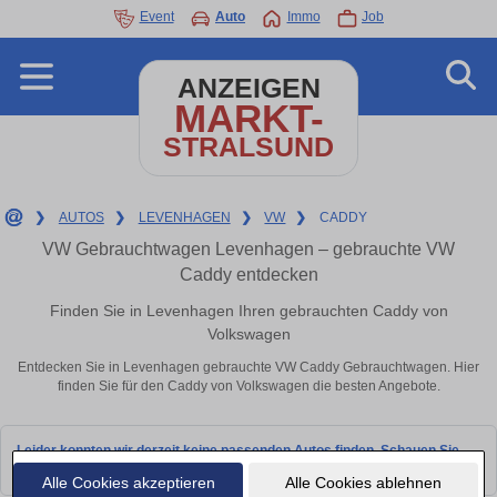
Event
Auto
Immo
Job
ANZEIGEN
MARKT-
STRALSUND
❯
AUTOS
❯
LEVENHAGEN
❯
VW
❯
CADDY
VW Gebrauchtwagen Levenhagen – gebrauchte VW
Caddy entdecken
Finden Sie in Levenhagen Ihren gebrauchten Caddy von
Volkswagen
Entdecken Sie in Levenhagen gebrauchte VW Caddy Gebrauchtwagen. Hier
finden Sie für den Caddy von Volkswagen die besten Angebote.
Leider konnten wir derzeit keine passenden Autos finden. Schauen Sie
bald wieder vorbei!
Alle Cookies akzeptieren
Alle Cookies ablehnen