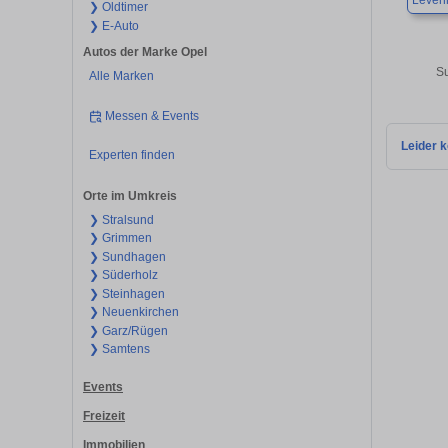
Leven
❯ Oldtimer
❯ E-Auto
Autos der Marke Opel
Su
Alle Marken
Messen & Events
Leider k
Experten finden
Orte im Umkreis
❯ Stralsund
❯ Grimmen
❯ Sundhagen
❯ Süderholz
❯ Steinhagen
❯ Neuenkirchen
❯ Garz/Rügen
❯ Samtens
Events
Freizeit
Immobilien