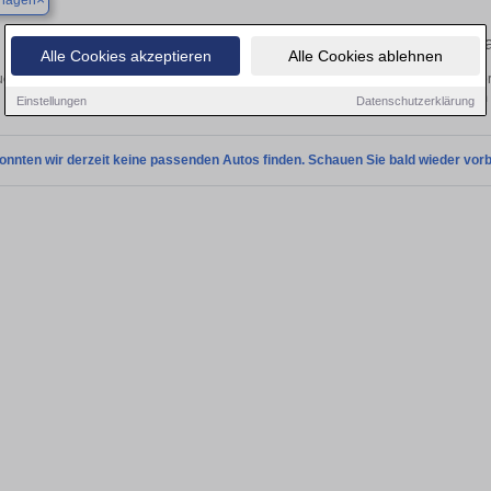
hagen
Finden Sie in Levenhagen Ihren gebr
Alle Cookies akzeptieren
Alle Cookies ablehnen
chen Sie in Levenhagen einen Opel Corsa Gebrauchtwagen? Entdecken Sie gebr
Preisklassen von privat und vom
Einstellungen
Datenschutzerklärung
onnten wir derzeit keine passenden Autos finden. Schauen Sie bald wieder vorb