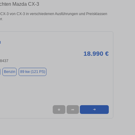
auchten Mazda CX-3
CX-3 von CX-3 in verschiedenen Ausführungen und Preisklassen
r.
3
18.990 €
18437
Benzin
89 kw (121 PS)
★
➦
➜