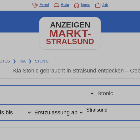
Event
Auto
Immo
Job
ANZEIGEN
MARKT-
STRALSUND
UTOS
❯
KIA
❯
STONIC
Kia Stonic gebraucht in Stralsund entdecken – Ge