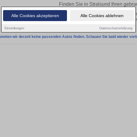
Finden Sie in Stralsund Ihren gebra
Sie in Stralsund einen Kia Stonic Gebrauchtwagen? Entdecken Sie gebrauchte St
Alle Cookies akzeptieren
Alle Cookies ablehnen
von privat und vom Händle
Einstellungen
Datenschutzerklärung
onnten wir derzeit keine passenden Autos finden. Schauen Sie bald wieder vorb