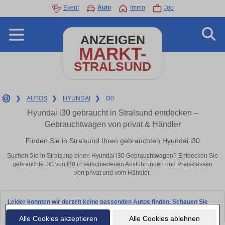
Event
Auto
Immo
Job
ANZEIGEN
MARKT-
STRALSUND
❯
AUTOS
❯
HYUNDAI
❯
I30
Hyundai i30 gebraucht in Stralsund entdecken –
Gebrauchtwagen von privat & Händler
Finden Sie in Stralsund Ihren gebrauchten Hyundai i30
Suchen Sie in Stralsund einen Hyundai i30 Gebrauchtwagen? Entdecken Sie
gebrauchte i30 von i30 in verschiedenen Ausführungen und Preisklassen
von privat und vom Händler.
Leider konnten wir derzeit keine passenden Autos finden. Schauen Sie
bald wieder vorbei!
Alle Cookies akzeptieren
Alle Cookies ablehnen