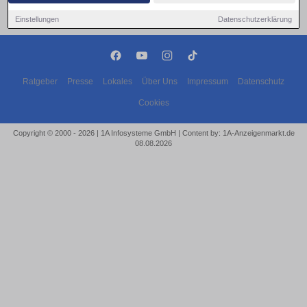
Einstellungen
Datenschutzerklärung
Ratgeber
Presse
Lokales
Über Uns
Impressum
Datenschutz
Cookies
Copyright © 2000 - 2026 | 1A Infosysteme GmbH | Content by: 1A-Anzeigenmarkt.de
08.08.2026